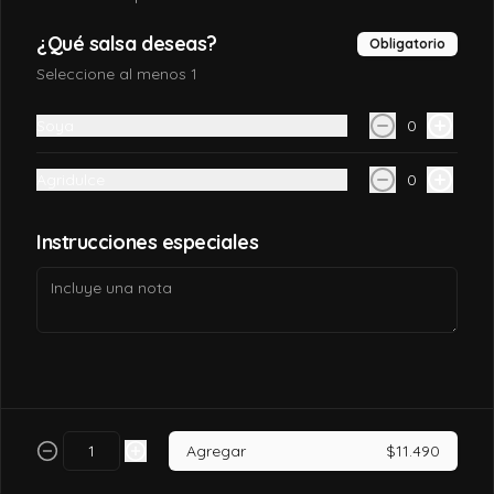
$7.990
¿Qué salsa deseas?
Obligatorio
Seleccione al menos 1
California tori
Soya
0
Pollo, queso crema, palta, envuelto en 
sésamo o ciboulette.
Agridulce
0
$7.490
Instrucciones especiales
California tori cheese
Pollo cocido, queso crema, palta, envuelto 
en sésamo o ciboulette
$6.990
Agregar
$11.490