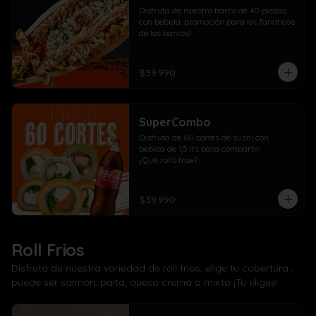
Disfruta de nuestro barco de 40 piezas 
con bebida, promoción para los fanaticos 
de los barcos!
$39.990
SuperCombo
Disfruta de 60 cortes de sushi con 
bebida de 1,5 lts para compartir. 

¿Qué rolls trae?

10 Pollo, cebollín, queso crema envuelto 
panko

10 Kanikama, cebollín, queso crema 
$39.990
envuelto en panko

10 Salmón, cebollín, queso crema 
envuelto en panko

10 Pollo, cebollín, queso crema envuelto 
Roll Frios
en palta

10 Kanikama, cebollín, queso crema 
Disfruta de nuestra variedad de roll frios, elige tu cobertura ,
envuelto en queso

puede ser salmón, palta, queso crema o mixto ¡Tu eliges!
10 Camarón, cebollín, queso crema 
envuelto en salmón