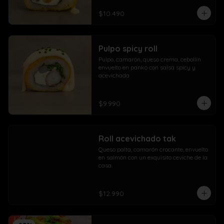
$10.490
Pulpo spicy roll
Pulpo, camarón, queso crema, cebollín 
envuelto en panko con salsa spicy y 
acevichada
$9.990
Roll acevichado tak
Queso palta, camarón crocante, envuelto 
en salmón con un exquisito ceviche de la 
casa.
$12.990