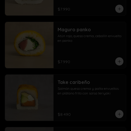
$7.990
Maguro panko
Atún rojo, queso crema, cebollín envuelto 
en panko
$7.990
Take caribeño
Salmón queso crema y palta envueltos 
en plátano frito con salsa teriyaki
$8.490