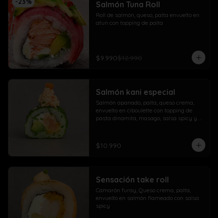
-
23
%
Salmón Tuna Roll
Roll de salmón, queso, palta envuelto en 
atun con topping de palta
$9.990
$12.990
Salmón kani especial
Salmón apanado, palta, queso crema, 
envuelto en ciboulette con topping de 
pasta dinamita, masago, salsa spicy y 
lluvia de sésamo
$10.990
Sensación take roll
Camarón furay, Queso crema, palta, 
envuelto en salmón flameado con salsa 
spicy