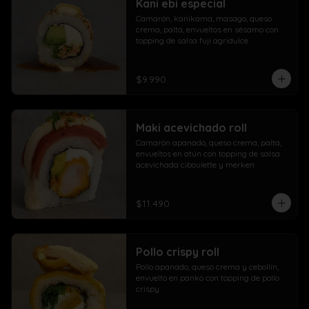
Kani ebi especial
Camarón, kanikama, masago, queso 
crema, palta, envueltos en sésamo con 
topping de salsa fuji agridulce
$9.990
Maki acevichado roll
Camarón apanado, queso crema, palta, 
envueltos en atún con topping de salsa 
acevichada ciboulette y merken
$11.490
Pollo crispy roll
Pollo apanado, queso crema y cebollín, 
envuelto en panko con topping de pollo 
crispy