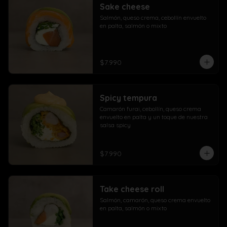
Sake cheese
Salmón, queso crema, cebollín envuelto 
en palta, salmón o mixto
$7.990
Spicy tempura
Camarón furai, cebollín, queso crema 
envuelto en palta y un toque de nuestra 
salsa spicy
$7.990
Take cheese roll
Salmón, camarón, queso crema envuelto 
en palta, salmón o mixto