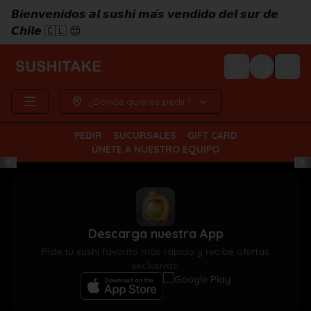
𝘽𝙞𝙚𝙣𝙫𝙚𝙣𝙞𝙙𝙤𝙨 𝙖𝙡 𝙨𝙪𝙨𝙝𝙞 𝙢𝙖́𝙨 𝙫𝙚𝙣𝙙𝙞𝙙𝙤 𝙙𝙚𝙡 𝙨𝙪𝙧 𝙙𝙚
𝘾𝙝𝙞𝙡𝙚 🇨🇱 😍
Login
¿Dónde quieres pedir?
PEDIR
SUCURSALES
GIFT CARD
ÚNETE A NUESTRO EQUIPO
Descarga nuestra App
Pide tu sushi favorito más rápido y recibe ofertas
exclusivas.