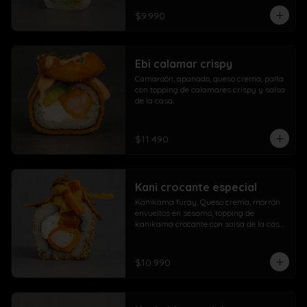
$9.990
Ebi calamar crispy
Camaroón, apanado, queso crema, palta 
con topping de calamares crispy y salsa 
de la casa
$11.490
Kani crocante especial
Kanikama furay, Queso crema, morrón 
envueltos en sésamo, topping de 
kanikama crocante con salsa de la casa 
fuji y salsa agridulce
$10.990