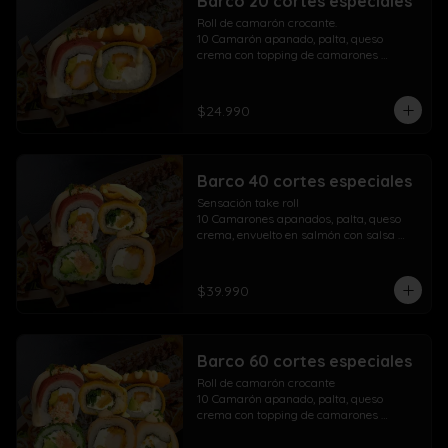
Barco 20 cortes especiales
Roll de camarón crocante.

10 Camarón apanado, palta, queso 
crema con topping de camarones 
crocantes salsa fuji salsa teriyaki y 
lluvia de ciboulette

$24.990
Take Acevichado Rolls

10 Camarón, queso crema, palta, 
envuelto en salmón y ceviche
Barco 40 cortes especiales
Sensación take roll

10 Camarones apanados, palta, queso 
crema, envuelto en salmón con salsa 
acevichada y spicy con lluvia de 
ciboulette

Salmón kani especial

$39.990
10 Salmón apanado, palta, queso crema, 
env. en ciboulette con topping de pasta 
dinamita, masago, salsa spicy y lluvia de 
sésamo

Barco 60 cortes especiales
Maki acevichado roll

10 Camarón apanado, queso crema, 
Roll de camarón crocante

palta, envueltos en atún con topping de 
10 Camarón apanado, palta, queso 
salsa acevichada ciboulette y merkén

crema con topping de camarones 
Pollo crispy roll

crocantes salsa fuji salsa teriyaki y 
10 Pollo apanado, queso crema, cebollín 
lluvia de ciboulette
