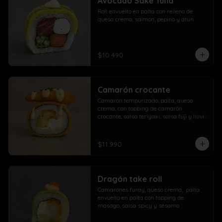
Avocado Sake Tuna
morrón

Roll envuelto en palta con relleno de 
Extra con dedos mozzarella, arrolladito 
queso crema, salmón, pepino y atun
primavera y papas con salchicha
$10.490
Camarón crocante
Camarón tempurizado, palta, queso 
crema, con topping de camarón 
crocante, salsa teriyaki, salsa fuji y lluvia 
de ciboulette
$11.990
Dragón take roll
Camarones furay, queso crema,  palta  
envuelto en palta con topping de 
masago, salsa spicy y sésamo