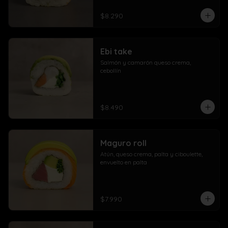
$8.290
Ebi take
Salmón y camarón queso crema,  
cebollín
$8.490
Maguro roll
Atún, queso crema, palta y ciboulette, 
envuelto en palta
$7.990