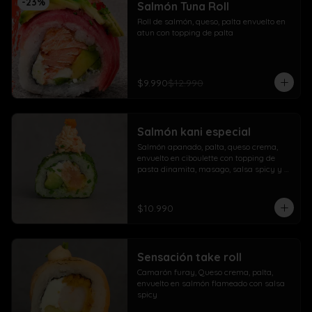
-
23
%
Salmón Tuna Roll
Roll de salmón, queso, palta envuelto en 
atun con topping de palta
$9.990
$12.990
Salmón kani especial
Salmón apanado, palta, queso crema, 
envuelto en ciboulette con topping de 
pasta dinamita, masago, salsa spicy y 
lluvia de sésamo
$10.990
Sensación take roll
Camarón furay, Queso crema, palta, 
envuelto en salmón flameado con salsa 
spicy