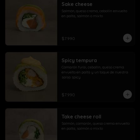
Sake cheese
Salmón, queso crema, cebollín envuelto 
en palta, salmón o mixto
$7.990
Spicy tempura
Camarón furai, cebollín, queso crema 
envuelto en palta y un toque de nuestra 
salsa spicy
$7.990
Take cheese roll
Salmón, camarón, queso crema envuelto 
en palta, salmón o mixto