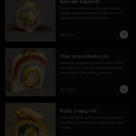
Kani ebi especial
Camarón, kanikama, masago, queso 
crema, palta, envueltos en sésamo con 
topping de salsa fuji agridulce
$9.990
Maki acevichado roll
Camarón apanado, queso crema, palta, 
envueltos en atún con topping de salsa 
acevichada ciboulette y merken
$11.490
Pollo crispy roll
Pollo apanado, queso crema y cebollín, 
envuelto en panko con topping de pollo 
crispy