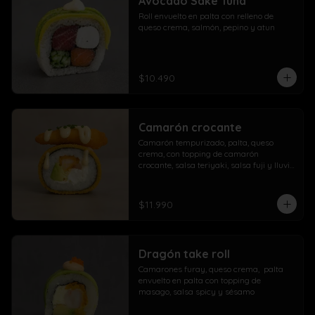
Avocado Sake Tuna
morrón

Roll envuelto en palta con relleno de 
Extra con dedos mozzarella, arrolladito 
queso crema, salmón, pepino y atun
primavera y papas con salchicha
$10.490
Camarón crocante
Camarón tempurizado, palta, queso 
crema, con topping de camarón 
crocante, salsa teriyaki, salsa fuji y lluvia 
de ciboulette
$11.990
Dragón take roll
Camarones furay, queso crema,  palta  
envuelto en palta con topping de 
masago, salsa spicy y sésamo