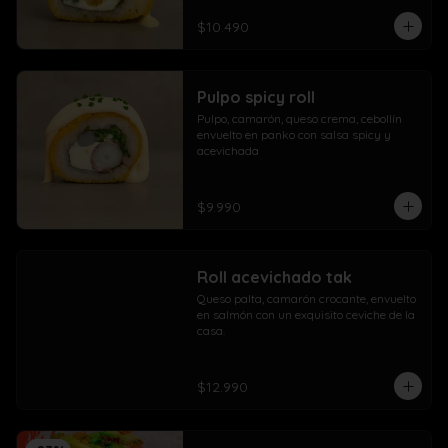
$10.490
Pulpo spicy roll
Pulpo, camarón, queso crema, cebollín 
envuelto en panko con salsa spicy y 
acevichada
$9.990
Roll acevichado tak
Queso palta, camarón crocante, envuelto 
en salmón con un exquisito ceviche de la 
casa.
$12.990