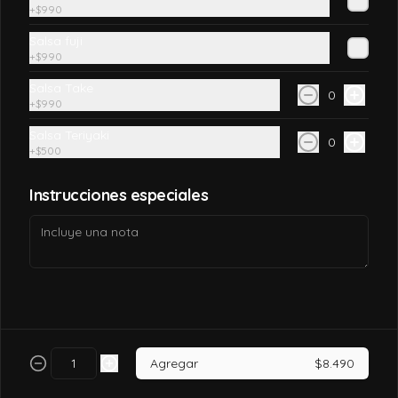
+
$990
$7.990
Salsa fuji
+
$990
Salsa Take
California tori
0
+
$990
Pollo, queso crema, palta, envuelto en 
sésamo o ciboulette.
Salsa Teriyaki
0
+
$500
$7.490
Instrucciones especiales
California tori cheese
Pollo cocido, queso crema, palta, envuelto 
en sésamo o ciboulette
$6.990
Agregar
$8.490