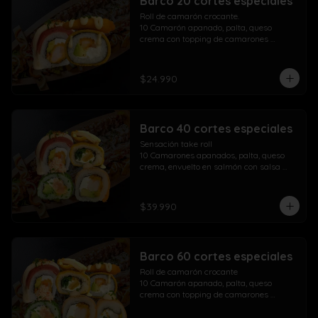
Barco 20 cortes especiales
Roll de camarón crocante.

10 Camarón apanado, palta, queso 
crema con topping de camarones 
crocantes salsa fuji salsa teriyaki y 
lluvia de ciboulette

$24.990
Take Acevichado Rolls

10 Camarón, queso crema, palta, 
envuelto en salmón y ceviche
Barco 40 cortes especiales
Sensación take roll

10 Camarones apanados, palta, queso 
crema, envuelto en salmón con salsa 
acevichada y spicy con lluvia de 
ciboulette

Salmón kani especial

$39.990
10 Salmón apanado, palta, queso crema, 
env. en ciboulette con topping de pasta 
dinamita, masago, salsa spicy y lluvia de 
sésamo

Barco 60 cortes especiales
Maki acevichado roll

10 Camarón apanado, queso crema, 
Roll de camarón crocante

palta, envueltos en atún con topping de 
10 Camarón apanado, palta, queso 
salsa acevichada ciboulette y merkén

crema con topping de camarones 
Pollo crispy roll

crocantes salsa fuji salsa teriyaki y 
10 Pollo apanado, queso crema, cebollín 
lluvia de ciboulette
