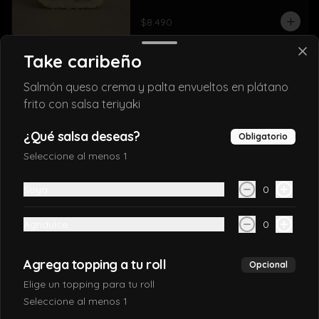
$8.490
Take caribeño
California Kani
Salmón queso crema y palta envueltos en plátano
Kanikama, palta, queso en sésamo.
frito con salsa teriyaki
¿Qué salsa deseas?
Obligatorio
$6.990
Seleccione al menos 1
Soya
0
California Maguro
Atún, palta, queso crema y cebollín, 
Agridulce
0
envuelto en sésamo o ciboulette.
Agrega topping a tu roll
Opcional
$8.490
Elige un topping para tu roll
Seleccione al menos 1