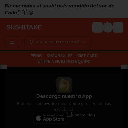
𝘽𝙞𝙚𝙣𝙫𝙚𝙣𝙞𝙙𝙤𝙨 𝙖𝙡 𝙨𝙪𝙨𝙝𝙞 𝙢𝙖́𝙨 𝙫𝙚𝙣𝙙𝙞𝙙𝙤 𝙙𝙚𝙡 𝙨𝙪𝙧 𝙙𝙚
𝘾𝙝𝙞𝙡𝙚 🇨🇱 😍
Login
¿Dónde quieres pedir?
PEDIR
SUCURSALES
GIFT CARD
ÚNETE A NUESTRO EQUIPO
Descarga nuestra App
Pide tu sushi favorito más rápido y recibe ofertas
exclusivas.