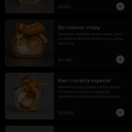
$9.990
Ebi calamar crispy
Camaroón, apanado, queso crema, palta 
con topping de calamares crispy y salsa 
de la casa
$11.490
Kani crocante especial
Kanikama furay, Queso crema, morrón 
envueltos en sésamo, topping de 
kanikama crocante con salsa de la casa 
fuji y salsa agridulce
$10.990