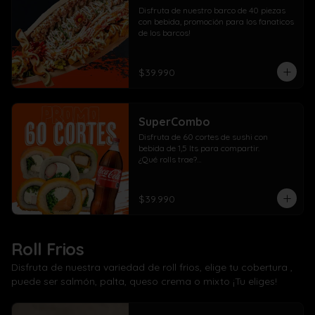
Disfruta de nuestro barco de 40 piezas 
con bebida, promoción para los fanaticos 
de los barcos!
$39.990
SuperCombo
Disfruta de 60 cortes de sushi con 
bebida de 1,5 lts para compartir. 

¿Qué rolls trae?

10 Pollo, cebollín, queso crema envuelto 
panko

10 Kanikama, cebollín, queso crema 
$39.990
envuelto en panko

10 Salmón, cebollín, queso crema 
envuelto en panko

10 Pollo, cebollín, queso crema envuelto 
Roll Frios
en palta

10 Kanikama, cebollín, queso crema 
Disfruta de nuestra variedad de roll frios, elige tu cobertura ,
envuelto en queso

puede ser salmón, palta, queso crema o mixto ¡Tu eliges!
10 Camarón, cebollín, queso crema 
envuelto en salmón