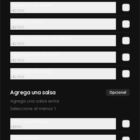
California Sake
Kanikama apanado
+
$2.500
Salmón, queso crema, palta y envuelto 
en sésamo o ciboulette
Topping ceviche
+
$2.500
Topping gratinado de salmón
$7.990
+
$2.500
Topping pasta dinamita
California TAKE
+
$2.500
Salmón, queso crema, y cebollín, envuelto 
Topping pollo crispy
en sésamo o ciboulette
+
$2.500
Agrega una salsa
Opcional
$7.690
Agrega una salsa extra
Seleccione al menos 1
California ebi
Salsa acevichada
Camarón furai, salmón y palta, envuelto 
+
$990
en sésamo o ciboulette
Salsa cilantro