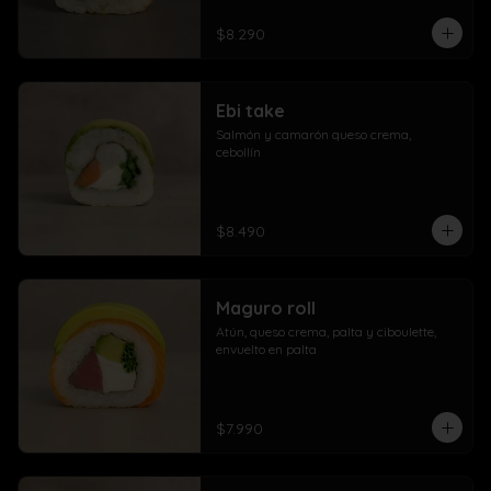
$8.290
Ebi take
Salmón y camarón queso crema,  
cebollín
$8.490
Maguro roll
Atún, queso crema, palta y ciboulette, 
envuelto en palta
$7.990