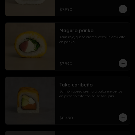
$7.990
Maguro panko
Atún rojo, queso crema, cebollín envuelto 
en panko
$7.990
Take caribeño
Salmón queso crema y palta envueltos 
en plátano frito con salsa teriyaki
$8.490