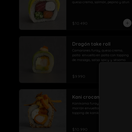
queso crema, salmón, pepino y atun
arrolladito primavera y papas con 
salchicha
$10.490
Dragón take roll
Camarones furay, queso crema,  
palta  envuelto en palta con topping 
de masago, salsa spicy y sésamo
$9.990
Kani crocante especial
Kanikama furay, Queso crema, 
morrón envueltos en sésamo, 
topping de kanikama crocante con 
salsa de la casa fuji y salsa 
agridulce
$10.990