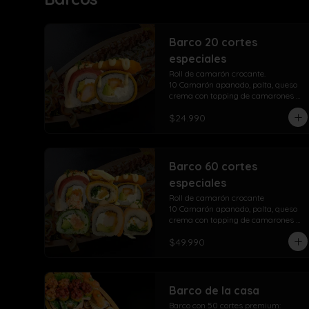
Barco 20 cortes
especiales
Roll de camarón crocante.

10 Camarón apanado, palta, queso 
crema con topping de camarones 
crocantes salsa fuji salsa teriyaki y 
$24.990
lluvia de ciboulette

Take Acevichado Rolls

10 Camarón, queso crema, palta, 
envuelto en salmón y ceviche
Barco 60 cortes
especiales
Roll de camarón crocante

10 Camarón apanado, palta, queso 
crema con topping de camarones 
crocantes salsa fuji salsa teriyaki y 
$49.990
lluvia de ciboulette

Take Acevichado Rolls

10 Camarón, queso crema, palta, 
envuelto en salmón y ceviche

Sensación take roll

Barco de la casa
10 Camarones apanados, palta, 
Barco con 50 cortes premium:

queso crema, envuelto en salmón 