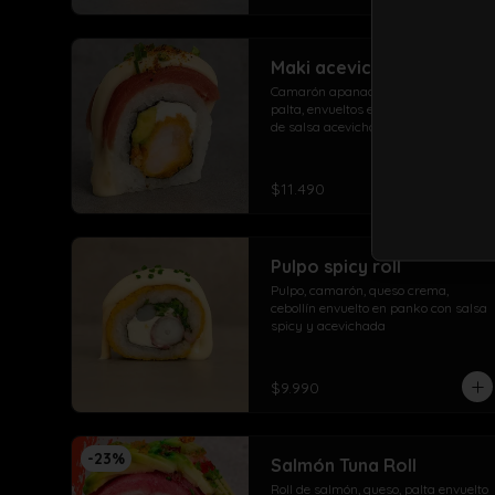
Maki acevichado roll
Camarón apanado, queso crema, 
palta, envueltos en atún con topping 
de salsa acevichada ciboulette y 
merken
$11.490
Pulpo spicy roll
Pulpo, camarón, queso crema, 
cebollín envuelto en panko con salsa 
spicy y acevichada
$9.990
-
23
%
Salmón Tuna Roll
Roll de salmón, queso, palta envuelto 