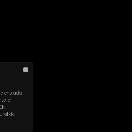
Close
de entrada
nto al
EN,
ral del