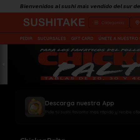
𝘽𝙞𝙚𝙣𝙫𝙚𝙣𝙞𝙙𝙤𝙨 𝙖𝙡 𝙨𝙪𝙨𝙝𝙞 𝙢𝙖́𝙨 𝙫𝙚𝙣𝙙𝙞𝙙𝙤 𝙙𝙚𝙡 𝙨𝙪𝙧 
Categorías
PEDIR
SUCURSALES
GIFT CARD
ÚNETE A NUESTRO
Descarga nuestra App
Pide tu sushi favorito más rápido y recibe ofe