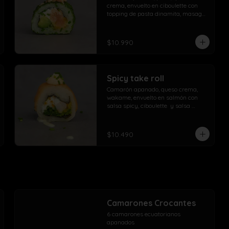
crema, envuelto en ciboulette con 
topping de pasta dinamita, masago, 
salsa spicy y lluvia de sésamo
$10.990
Spicy take roll
Camarón apanado, queso crema, 
wakame, envuelto en salmón con 
salsa spicy, ciboulette  y salsa 
acevichada de la casa
$10.490
Camarones Crocantes
6 camarones ecuatorianos 
apanados