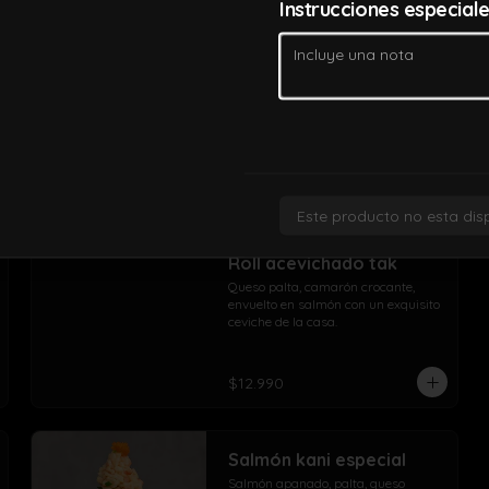
Instrucciones especial
Pollo crispy roll
Pollo apanado, queso crema y 
cebollín, envuelto en panko con 
topping de pollo crispy
$10.490
Este producto no esta dis
Roll acevichado tak
Queso palta, camarón crocante, 
envuelto en salmón con un exquisito 
ceviche de la casa.
$12.990
Salmón kani especial
Salmón apanado, palta, queso 