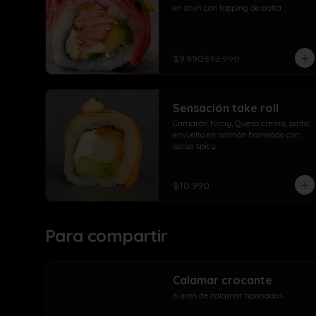
en atun con topping de palta
$9.990
$12.990
Sensación take roll
Camarón furay, Queso crema, palta, 
envuelto en salmón flameado con 
salsa spicy
$10.990
Para compartir
Calamar crocante
6 aros de calamar apanados