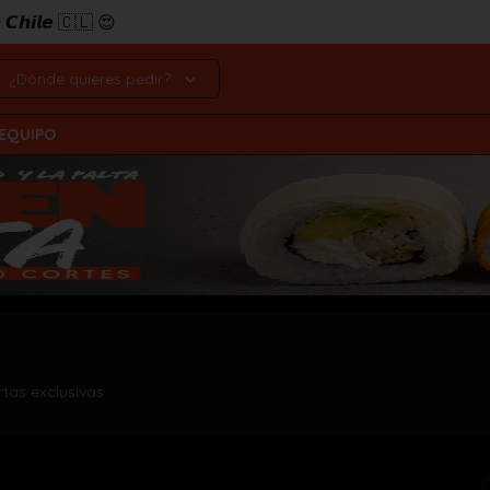
𝙚 𝘾𝙝𝙞𝙡𝙚 🇨🇱 😍
¿Dónde quieres pedir?
 EQUIPO
rtas exclusivas.