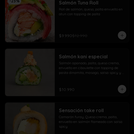
-
23
%
Salmón Tuna Roll
Roll de salmón, queso, palta envuelto en 
atun con topping de palta
$9.990
$12.990
Salmón kani especial
Salmón apanado, palta, queso crema, 
envuelto en ciboulette con topping de 
pasta dinamita, masago, salsa spicy y 
lluvia de sésamo
$10.990
Sensación take roll
Camarón furay, Queso crema, palta, 
envuelto en salmón flameado con salsa 
spicy