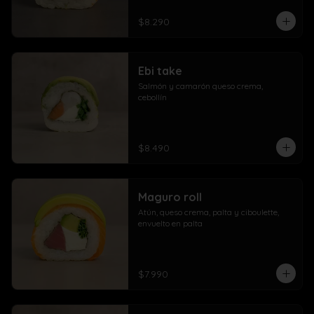
$8.290
Ebi take
Salmón y camarón queso crema,  
cebollín
$8.490
Maguro roll
Atún, queso crema, palta y ciboulette, 
envuelto en palta
$7.990