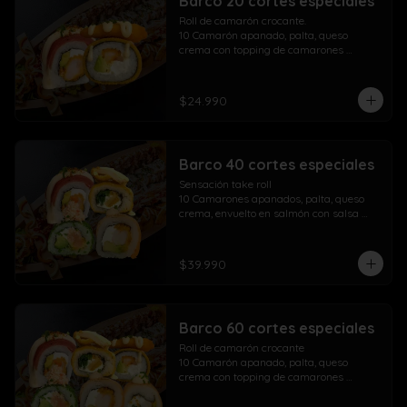
Barco 20 cortes especiales
Roll de camarón crocante.

10 Camarón apanado, palta, queso 
crema con topping de camarones 
crocantes salsa fuji salsa teriyaki y 
lluvia de ciboulette

$24.990
Take Acevichado Rolls

10 Camarón, queso crema, palta, 
envuelto en salmón y ceviche
Barco 40 cortes especiales
Sensación take roll

10 Camarones apanados, palta, queso 
crema, envuelto en salmón con salsa 
acevichada y spicy con lluvia de 
ciboulette

Salmón kani especial

$39.990
10 Salmón apanado, palta, queso crema, 
env. en ciboulette con topping de pasta 
dinamita, masago, salsa spicy y lluvia de 
sésamo

Barco 60 cortes especiales
Maki acevichado roll

10 Camarón apanado, queso crema, 
Roll de camarón crocante

palta, envueltos en atún con topping de 
10 Camarón apanado, palta, queso 
salsa acevichada ciboulette y merkén

crema con topping de camarones 
Pollo crispy roll

crocantes salsa fuji salsa teriyaki y 
10 Pollo apanado, queso crema, cebollín 
lluvia de ciboulette
