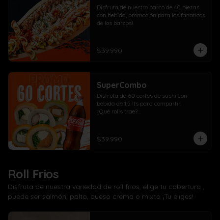
Disfruta de nuestro barco de 40 piezas 
con bebida, promoción para los fanaticos 
de los barcos!
$39.990
SuperCombo
Disfruta de 60 cortes de sushi con 
bebida de 1,5 lts para compartir. 

¿Qué rolls trae?

10 Pollo, cebollín, queso crema envuelto 
panko

10 Kanikama, cebollín, queso crema 
$39.990
envuelto en panko

10 Salmón, cebollín, queso crema 
envuelto en panko

10 Pollo, cebollín, queso crema envuelto 
Roll Frios
en palta

10 Kanikama, cebollín, queso crema 
Disfruta de nuestra variedad de roll frios, elige tu cobertura ,
envuelto en queso

puede ser salmón, palta, queso crema o mixto ¡Tu eliges!
10 Camarón, cebollín, queso crema 
envuelto en salmón