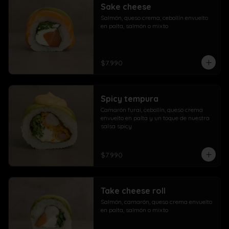
Sake cheese
Salmón, queso crema, cebollín envuelto 
en palta, salmón o mixto
$7.990
Spicy tempura
Camarón furai, cebollín, queso crema 
envuelto en palta y un toque de nuestra 
salsa spicy
$7.990
Take cheese roll
Salmón, camarón, queso crema envuelto 
en palta, salmón o mixto