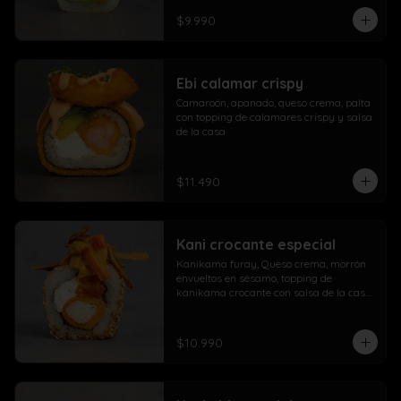
$9.990
Ebi calamar crispy
Camaroón, apanado, queso crema, palta 
con topping de calamares crispy y salsa 
de la casa
$11.490
Kani crocante especial
Kanikama furay, Queso crema, morrón 
envueltos en sésamo, topping de 
kanikama crocante con salsa de la casa 
fuji y salsa agridulce
$10.990