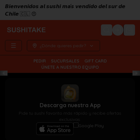
𝘽𝙞𝙚𝙣𝙫𝙚𝙣𝙞𝙙𝙤𝙨 𝙖𝙡 𝙨𝙪𝙨𝙝𝙞 𝙢𝙖́𝙨 𝙫𝙚𝙣𝙙𝙞𝙙𝙤 𝙙𝙚𝙡 𝙨𝙪𝙧 𝙙𝙚
𝘾𝙝𝙞𝙡𝙚 🇨🇱 😍
Login
¿Dónde quieres pedir?
PEDIR
SUCURSALES
GIFT CARD
ÚNETE A NUESTRO EQUIPO
Descarga nuestra App
Pide tu sushi favorito más rápido y recibe ofertas
exclusivas.