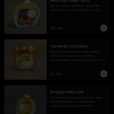
Avocado Sake Tuna
morrón

Roll envuelto en palta con relleno de 
Extra con dedos mozzarella, arrolladito 
queso crema, salmón, pepino y atun
primavera y papas con salchicha
$10.490
Camarón crocante
Camarón tempurizado, palta, queso 
crema, con topping de camarón 
crocante, salsa teriyaki, salsa fuji y lluvia 
de ciboulette
$11.990
Dragón take roll
Camarones furay, queso crema,  palta  
envuelto en palta con topping de 
masago, salsa spicy y sésamo