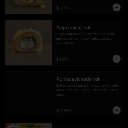
$10.490
Pulpo spicy roll
Pulpo, camarón, queso crema, cebollín 
envuelto en panko con salsa spicy y 
acevichada
$9.990
Roll acevichado tak
Queso palta, camarón crocante, envuelto 
en salmón con un exquisito ceviche de la 
casa.
$12.990