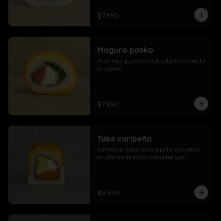
$7.990
Maguro panko
Atún rojo, queso crema, cebollín envuelto 
en panko
$7.990
Take caribeño
Salmón queso crema y palta envueltos 
en plátano frito con salsa teriyaki
$8.490