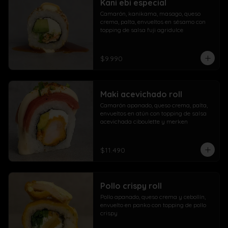
Kani ebi especial
Camarón, kanikama, masago, queso 
crema, palta, envueltos en sésamo con 
topping de salsa fuji agridulce
$9.990
Maki acevichado roll
Camarón apanado, queso crema, palta, 
envueltos en atún con topping de salsa 
acevichada ciboulette y merken
$11.490
Pollo crispy roll
Pollo apanado, queso crema y cebollín, 
envuelto en panko con topping de pollo 
crispy