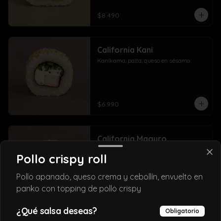
$8.490
California Kani
Kanikama, palta, queso en sésamo.
$6.990
California Maguro
Atún, palta, queso crema y cebollín, 
Pollo crispy roll
envuelto en sésamo o ciboulette.
Pollo apanado, queso crema y cebollín, envuelto en
panko con topping de pollo crispy
$8.490
¿Qué salsa deseas?
Obligatorio