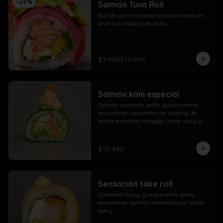
-
23
%
Salmón Tuna Roll
Roll de salmón, queso, palta envuelto en 
atun con topping de palta
$9.990
$12.990
Salmón kani especial
Salmón apanado, palta, queso crema, 
envuelto en ciboulette con topping de 
pasta dinamita, masago, salsa spicy y 
lluvia de sésamo
$10.990
Sensación take roll
Camarón furay, Queso crema, palta, 
envuelto en salmón flameado con salsa 
spicy