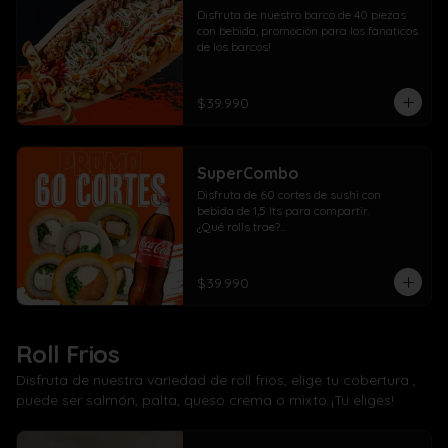
Disfruta de nuestro barco de 40 piezas 
con bebida, promoción para los fanaticos 
de los barcos!
$39.990
SuperCombo
Disfruta de 60 cortes de sushi con 
bebida de 1,5 lts para compartir. 

¿Qué rolls trae?

10 Pollo, cebollín, queso crema envuelto 
panko

10 Kanikama, cebollín, queso crema 
$39.990
envuelto en panko

10 Salmón, cebollín, queso crema 
envuelto en panko

10 Pollo, cebollín, queso crema envuelto 
Roll Frios
en palta

10 Kanikama, cebollín, queso crema 
Disfruta de nuestra variedad de roll frios, elige tu cobertura ,
envuelto en queso

puede ser salmón, palta, queso crema o mixto ¡Tu eliges!
10 Camarón, cebollín, queso crema 
envuelto en salmón