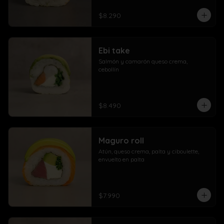
$8.290
Ebi take
Salmón y camarón queso crema,  
cebollín
$8.490
Maguro roll
Atún, queso crema, palta y ciboulette, 
envuelto en palta
$7.990