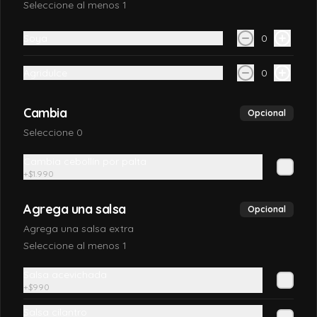
Seleccione al menos 1
California Sake
Salmón, queso crema, palta y envuelto 
en sésamo o ciboulette
Soya
0
Agridulce
0
$7.990
Cambia
Opcional
Seleccione 0
California TAKE
Salmón, queso crema, y cebollín, envuelto 
Cambia cebollín por palta
en sésamo o ciboulette
+
$1.990
Agrega una salsa
Opcional
$7.690
Agrega una salsa extra
Seleccione al menos 1
California ebi
Salsa acevichada
Camarón furai, salmón y palta, envuelto 
+
$990
en sésamo o ciboulette
Salsa cilantro