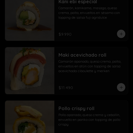
Kani ebi especial
Camarón, kanikama, masago, queso 
crema, palta, envueltos en sésamo con 
topping de salsa fuji agridulce
$9.990
Maki acevichado roll
Camarón apanado, queso crema, palta, 
envueltos en atún con topping de salsa 
acevichada ciboulette y merken
$11.490
Pollo crispy roll
Pollo apanado, queso crema y cebollín, 
envuelto en panko con topping de pollo 
crispy