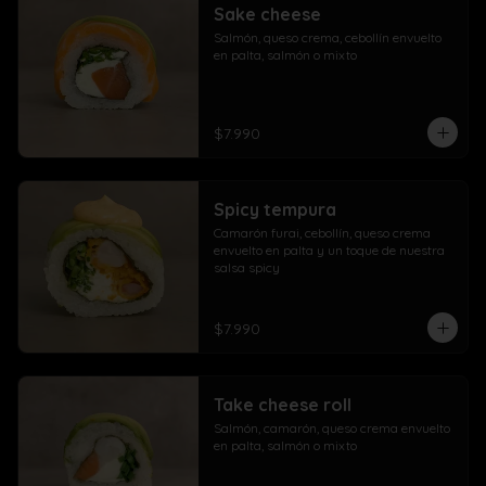
Sake cheese
Salmón, queso crema, cebollín envuelto 
en palta, salmón o mixto
$7.990
Spicy tempura
Camarón furai, cebollín, queso crema 
envuelto en palta y un toque de nuestra 
salsa spicy
$7.990
Take cheese roll
Salmón, camarón, queso crema envuelto 
en palta, salmón o mixto