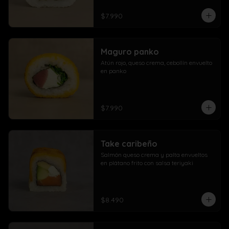
$7.990
Maguro panko
Atún rojo, queso crema, cebollín envuelto 
en panko
$7.990
Take caribeño
Salmón queso crema y palta envueltos 
en plátano frito con salsa teriyaki
$8.490