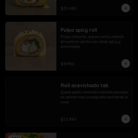
$10.490
Pulpo spicy roll
Pulpo, camarón, queso crema, cebollín 
envuelto en panko con salsa spicy y 
acevichada
$9.990
Roll acevichado tak
Queso palta, camarón crocante, envuelto 
en salmón con un exquisito ceviche de la 
casa.
$12.990