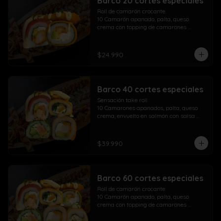
Barco 20 cortes especiales
Roll de camarón crocante.

10 Camarón apanado, palta, queso 
crema con topping de camarones 
crocantes salsa fuji salsa teriyaki y 
lluvia de ciboulette

$24.990
Take Acevichado Rolls

10 Camarón, queso crema, palta, 
envuelto en salmón y ceviche
Barco 40 cortes especiales
Sensación take roll

10 Camarones apanados, palta, queso 
crema, envuelto en salmón con salsa 
acevichada y spicy con lluvia de 
ciboulette

Salmón kani especial

$39.990
10 Salmón apanado, palta, queso crema, 
env. en ciboulette con topping de pasta 
dinamita, masago, salsa spicy y lluvia de 
sésamo

Barco 60 cortes especiales
Maki acevichado roll

10 Camarón apanado, queso crema, 
Roll de camarón crocante

palta, envueltos en atún con topping de 
10 Camarón apanado, palta, queso 
salsa acevichada ciboulette y merkén

crema con topping de camarones 
Pollo crispy roll

crocantes salsa fuji salsa teriyaki y 
10 Pollo apanado, queso crema, cebollín 
lluvia de ciboulette
