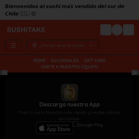
𝘽𝙞𝙚𝙣𝙫𝙚𝙣𝙞𝙙𝙤𝙨 𝙖𝙡 𝙨𝙪𝙨𝙝𝙞 𝙢𝙖́𝙨 𝙫𝙚𝙣𝙙𝙞𝙙𝙤 𝙙𝙚𝙡 𝙨𝙪𝙧 𝙙𝙚
𝘾𝙝𝙞𝙡𝙚 🇨🇱 😍
Login
¿Dónde quieres pedir?
PEDIR
SUCURSALES
GIFT CARD
ÚNETE A NUESTRO EQUIPO
Descarga nuestra App
Pide tu sushi favorito más rápido y recibe ofertas
exclusivas.