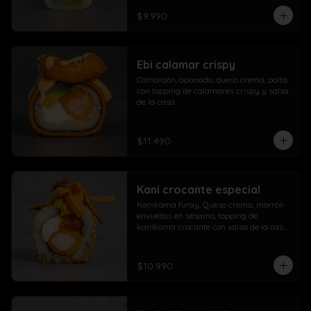
$9.990
Ebi calamar crispy
Camaroón, apanado, queso crema, palta 
con topping de calamares crispy y salsa 
de la casa
$11.490
Kani crocante especial
Kanikama furay, Queso crema, morrón 
envueltos en sésamo, topping de 
kanikama crocante con salsa de la casa 
fuji y salsa agridulce
$10.990