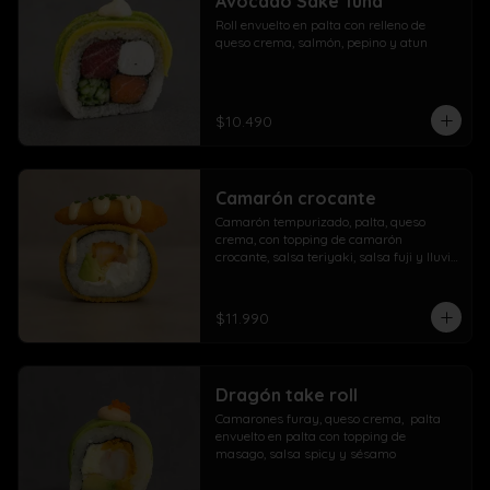
Avocado Sake Tuna
morrón

Roll envuelto en palta con relleno de 
Extra con dedos mozzarella, arrolladito 
queso crema, salmón, pepino y atun
primavera y papas con salchicha
$10.490
Camarón crocante
Camarón tempurizado, palta, queso 
crema, con topping de camarón 
crocante, salsa teriyaki, salsa fuji y lluvia 
de ciboulette
$11.990
Dragón take roll
Camarones furay, queso crema,  palta  
envuelto en palta con topping de 
masago, salsa spicy y sésamo