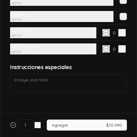
+
$990
$7.990
Salsa fuji
+
$990
Salsa Take
California tori
0
+
$990
Pollo, queso crema, palta, envuelto en 
sésamo o ciboulette.
Salsa Teriyaki
0
+
$500
$7.490
Instrucciones especiales
California tori cheese
Pollo cocido, queso crema, palta, envuelto 
en sésamo o ciboulette
$6.990
Agregar
$10.490