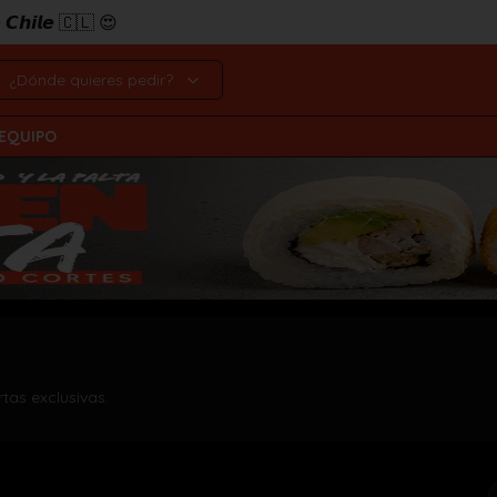
𝙚 𝘾𝙝𝙞𝙡𝙚 🇨🇱 😍
¿Dónde quieres pedir?
 EQUIPO
rtas exclusivas.