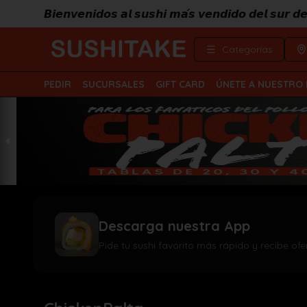
𝘽𝙞𝙚𝙣𝙫𝙚𝙣𝙞𝙙𝙤𝙨 𝙖𝙡 𝙨𝙪𝙨𝙝𝙞 𝙢𝙖́𝙨 𝙫𝙚𝙣𝙙𝙞𝙙𝙤 𝙙𝙚𝙡 𝙨𝙪𝙧 
Categorías
PEDIR
SUCURSALES
GIFT CARD
ÚNETE A NUESTRO
Descarga nuestra App
Pide tu sushi favorito más rápido y recibe ofe