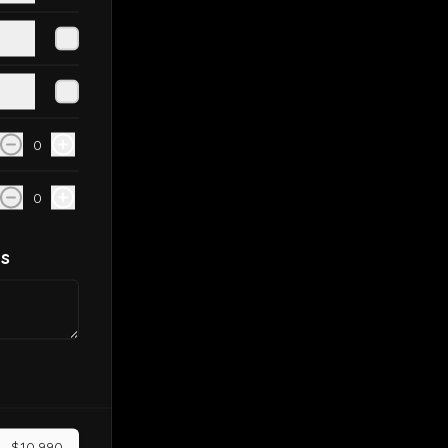
0
0
es
$10.990