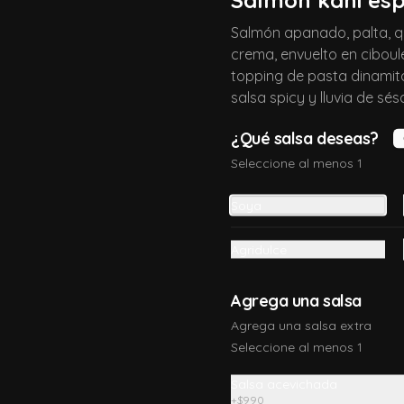
crema, con topping de camarón 
crocante, salsa teriyaki, salsa fuji y 
Salmón apanado, palta, 
lluvia de ciboulette
crema, envuelto en ciboul
$11.990
topping de pasta dinamit
salsa spicy y lluvia de sé
Ebi calamar crispy
¿Qué salsa deseas?
Camaroón, apanado, queso crema, 
Seleccione al menos 1
palta con topping de calamares 
crispy y salsa de la casa
Soya
$11.490
Agridulce
Kani ebi especial
Agrega una salsa
Camarón, kanikama, masago, queso 
Agrega una salsa extra
crema, palta, envueltos en sésamo 
con topping de salsa fuji agridulce
Seleccione al menos 1
Salsa acevichada
$9.990
+
$990