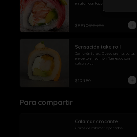
en atun con topping de palta
$9.990
$12.990
Sensación take roll
Camarón furay, Queso crema, palta, 
envuelto en salmón flameado con 
salsa spicy
$10.990
Para compartir
Calamar crocante
6 aros de calamar apanados