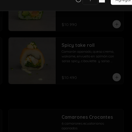
crema, envuelto en ciboulette con 
topping de pasta dinamita, masago, 
salsa spicy y lluvia de sésamo
$10.990
Spicy take roll
Camarón apanado, queso crema, 
wakame, envuelto en salmón con 
salsa spicy, ciboulette  y salsa 
acevichada de la casa
$10.490
Camarones Crocantes
6 camarones ecuatorianos 
apanados