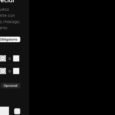
Close
queso
ette con
a, masago,
samo
Obligatorio
0
0
Opcional