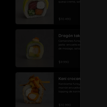
queso crema, salmón, pepino y atun
arrolladito primavera y papas con 
salchicha
$10.490
Dragón take roll
Camarones furay, queso crema,  
palta  envuelto en palta con topping 
de masago, salsa spicy y sésamo
$9.990
Kani crocante especial
Kanikama furay, Queso crema, 
morrón envueltos en sésamo, 
topping de kanikama crocante con 
salsa de la casa fuji y salsa 
agridulce
$10.990