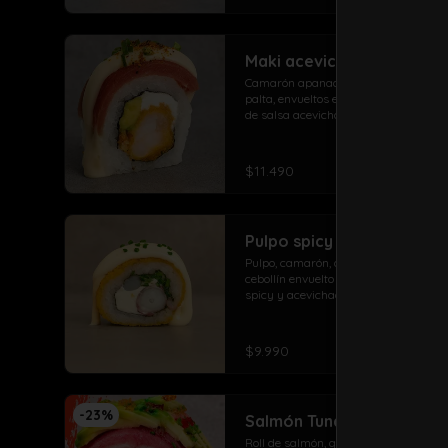
Maki acevichado roll
Camarón apanado, queso crema, 
palta, envueltos en atún con topping 
de salsa acevichada ciboulette y 
merken
$11.490
Pulpo spicy roll
Pulpo, camarón, queso crema, 
cebollín envuelto en panko con salsa 
spicy y acevichada
$9.990
-
23
%
Salmón Tuna Roll
Roll de salmón, queso, palta envuelto 