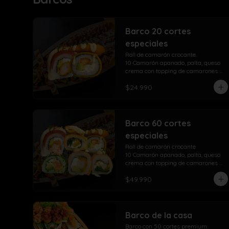
Barco 20 cortes
especiales
Roll de camarón crocante.

10 Camarón apanado, palta, queso 
crema con topping de camarones 
crocantes salsa fuji salsa teriyaki y 
$24.990
lluvia de ciboulette

Take Acevichado Rolls

10 Camarón, queso crema, palta, 
envuelto en salmón y ceviche
Barco 60 cortes
especiales
Roll de camarón crocante

10 Camarón apanado, palta, queso 
crema con topping de camarones 
crocantes salsa fuji salsa teriyaki y 
$49.990
lluvia de ciboulette

Take Acevichado Rolls

10 Camarón, queso crema, palta, 
envuelto en salmón y ceviche

Sensación take roll

Barco de la casa
10 Camarones apanados, palta, 
Barco con 50 cortes premium:

queso crema, envuelto en salmón 