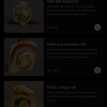
Kani ebi especial
Camarón, kanikama, masago, queso 
crema, palta, envueltos en sésamo con 
topping de salsa fuji agridulce
$9.990
Maki acevichado roll
Camarón apanado, queso crema, palta, 
envueltos en atún con topping de salsa 
acevichada ciboulette y merken
$11.490
Pollo crispy roll
Pollo apanado, queso crema y cebollín, 
envuelto en panko con topping de pollo 
crispy