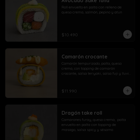
Avocado Sake Tuna
morrón

Roll envuelto en palta con relleno de 
Extra con dedos mozzarella, arrolladito 
queso crema, salmón, pepino y atun
primavera y papas con salchicha
$10.490
Camarón crocante
Camarón tempurizado, palta, queso 
crema, con topping de camarón 
crocante, salsa teriyaki, salsa fuji y lluvia 
de ciboulette
$11.990
Dragón take roll
Camarones furay, queso crema,  palta  
envuelto en palta con topping de 
masago, salsa spicy y sésamo