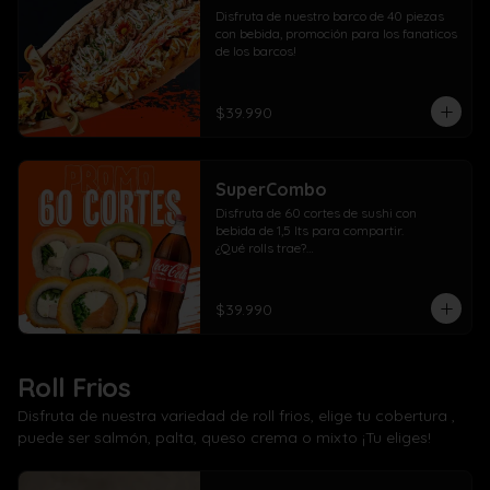
Disfruta de nuestro barco de 40 piezas 
con bebida, promoción para los fanaticos 
de los barcos!
$39.990
SuperCombo
Disfruta de 60 cortes de sushi con 
bebida de 1,5 lts para compartir. 

¿Qué rolls trae?

10 Pollo, cebollín, queso crema envuelto 
panko

10 Kanikama, cebollín, queso crema 
$39.990
envuelto en panko

10 Salmón, cebollín, queso crema 
envuelto en panko

10 Pollo, cebollín, queso crema envuelto 
Roll Frios
en palta

10 Kanikama, cebollín, queso crema 
Disfruta de nuestra variedad de roll frios, elige tu cobertura ,
envuelto en queso

puede ser salmón, palta, queso crema o mixto ¡Tu eliges!
10 Camarón, cebollín, queso crema 
envuelto en salmón