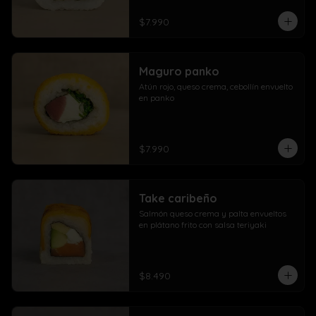
$7.990
Maguro panko
Atún rojo, queso crema, cebollín envuelto 
en panko
$7.990
Take caribeño
Salmón queso crema y palta envueltos 
en plátano frito con salsa teriyaki
$8.490