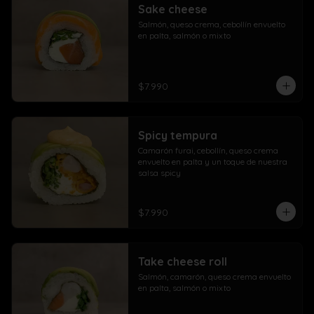
Sake cheese
Salmón, queso crema, cebollín envuelto 
en palta, salmón o mixto
$7.990
Spicy tempura
Camarón furai, cebollín, queso crema 
envuelto en palta y un toque de nuestra 
salsa spicy
$7.990
Take cheese roll
Salmón, camarón, queso crema envuelto 
en palta, salmón o mixto