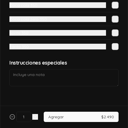
Coca cola 350
$7.990
Coca cola zero 350
California tori
Sprite 350
Pollo, queso crema, palta, envuelto en 
sésamo o ciboulette.
Fanta 350
$7.490
Instrucciones especiales
California tori cheese
Pollo cocido, queso crema, palta, envuelto 
en sésamo o ciboulette
$6.990
Agregar
$2.490