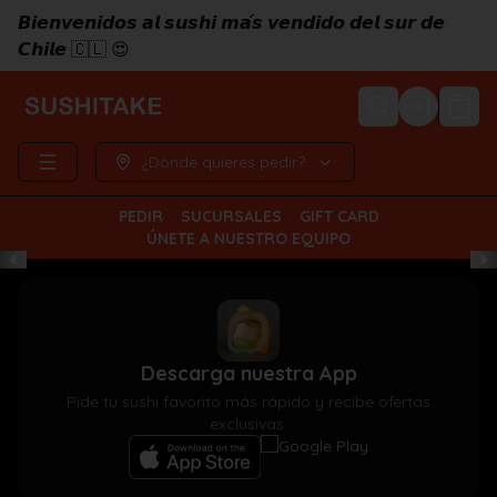
𝘽𝙞𝙚𝙣𝙫𝙚𝙣𝙞𝙙𝙤𝙨 𝙖𝙡 𝙨𝙪𝙨𝙝𝙞 𝙢𝙖́𝙨 𝙫𝙚𝙣𝙙𝙞𝙙𝙤 𝙙𝙚𝙡 𝙨𝙪𝙧 𝙙𝙚
𝘾𝙝𝙞𝙡𝙚 🇨🇱 😍
Login
¿Dónde quieres pedir?
PEDIR
SUCURSALES
GIFT CARD
ÚNETE A NUESTRO EQUIPO
Descarga nuestra App
Pide tu sushi favorito más rápido y recibe ofertas
exclusivas.