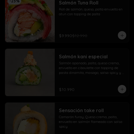
-
23
%
Salmón Tuna Roll
Roll de salmón, queso, palta envuelto en 
atun con topping de palta
$9.990
$12.990
Salmón kani especial
Salmón apanado, palta, queso crema, 
envuelto en ciboulette con topping de 
pasta dinamita, masago, salsa spicy y 
lluvia de sésamo
$10.990
Sensación take roll
Camarón furay, Queso crema, palta, 
envuelto en salmón flameado con salsa 
spicy