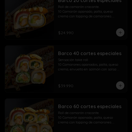
Barco 20 cortes especiales
Roll de camarón crocante.

10 Camarón apanado, palta, queso 
crema con topping de camarones 
crocantes salsa fuji salsa teriyaki y 
lluvia de ciboulette

$24.990
Take Acevichado Rolls

10 Camarón, queso crema, palta, 
envuelto en salmón y ceviche
Barco 40 cortes especiales
Sensación take roll

10 Camarones apanados, palta, queso 
crema, envuelto en salmón con salsa 
acevichada y spicy con lluvia de 
ciboulette

Salmón kani especial

$39.990
10 Salmón apanado, palta, queso crema, 
env. en ciboulette con topping de pasta 
dinamita, masago, salsa spicy y lluvia de 
sésamo

Barco 60 cortes especiales
Maki acevichado roll

10 Camarón apanado, queso crema, 
Roll de camarón crocante

palta, envueltos en atún con topping de 
10 Camarón apanado, palta, queso 
salsa acevichada ciboulette y merkén

crema con topping de camarones 
Pollo crispy roll

crocantes salsa fuji salsa teriyaki y 
10 Pollo apanado, queso crema, cebollín 
lluvia de ciboulette
