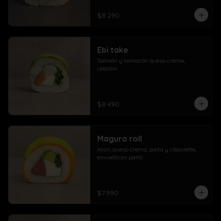
$8.290
Ebi take
Salmón y camarón queso crema,  
cebollín
$8.490
Maguro roll
Atún, queso crema, palta y ciboulette, 
envuelto en palta
$7.990