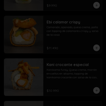
$9.990
Ebi calamar crispy
Camaroón, apanado, queso crema, palta 
con topping de calamares crispy y salsa 
de la casa
$11.490
Kani crocante especial
Kanikama furay, Queso crema, morrón 
envueltos en sésamo, topping de 
kanikama crocante con salsa de la casa 
fuji y salsa agridulce
$10.990