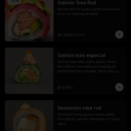
-
23
%
Salmón Tuna Roll
Roll de salmón, queso, palta envuelto en 
atun con topping de palta
$9.990
$12.990
Salmón kani especial
Salmón apanado, palta, queso crema, 
envuelto en ciboulette con topping de 
pasta dinamita, masago, salsa spicy y 
lluvia de sésamo
$10.990
Sensación take roll
Camarón furay, Queso crema, palta, 
envuelto en salmón flameado con salsa 
spicy