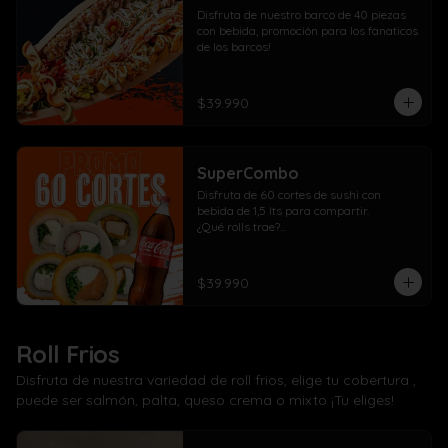
Disfruta de nuestro barco de 40 piezas 
con bebida, promoción para los fanaticos 
de los barcos!
$39.990
SuperCombo
Disfruta de 60 cortes de sushi con 
bebida de 1,5 lts para compartir. 

¿Qué rolls trae?

10 Pollo, cebollín, queso crema envuelto 
panko

10 Kanikama, cebollín, queso crema 
$39.990
envuelto en panko

10 Salmón, cebollín, queso crema 
envuelto en panko

10 Pollo, cebollín, queso crema envuelto 
Roll Frios
en palta

10 Kanikama, cebollín, queso crema 
Disfruta de nuestra variedad de roll frios, elige tu cobertura ,
envuelto en queso

puede ser salmón, palta, queso crema o mixto ¡Tu eliges!
10 Camarón, cebollín, queso crema 
envuelto en salmón