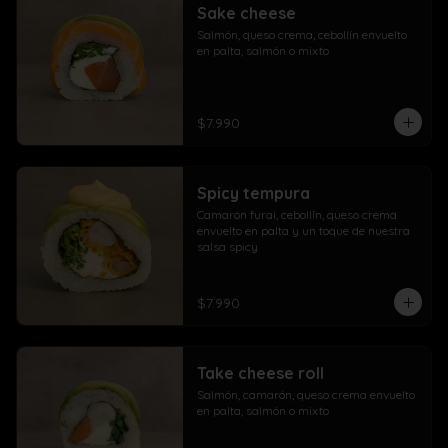
Sake cheese
Salmón, queso crema, cebollín envuelto 
en palta, salmón o mixto
$7.990
Spicy tempura
Camarón furai, cebollín, queso crema 
envuelto en palta y un toque de nuestra 
salsa spicy
$7.990
Take cheese roll
Salmón, camarón, queso crema envuelto 
en palta, salmón o mixto