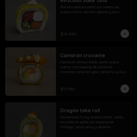
Avocado Sake Tuna
morrón

Roll envuelto en palta con relleno de 
Extra con dedos mozzarella, arrolladito 
queso crema, salmón, pepino y atun
primavera y papas con salchicha
$10.490
Camarón crocante
Camarón tempurizado, palta, queso 
crema, con topping de camarón 
crocante, salsa teriyaki, salsa fuji y lluvia 
de ciboulette
$11.990
Dragón take roll
Camarones furay, queso crema,  palta  
envuelto en palta con topping de 
masago, salsa spicy y sésamo