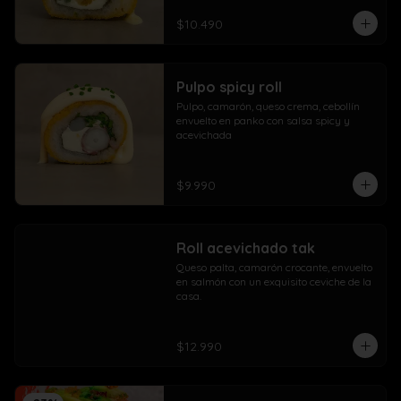
$10.490
Pulpo spicy roll
Pulpo, camarón, queso crema, cebollín 
envuelto en panko con salsa spicy y 
acevichada
$9.990
Roll acevichado tak
Queso palta, camarón crocante, envuelto 
en salmón con un exquisito ceviche de la 
casa.
$12.990