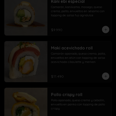
Kani ebi especial
Camarón, kanikama, masago, queso 
crema, palta, envueltos en sésamo con 
topping de salsa fuji agridulce
$9.990
Maki acevichado roll
Camarón apanado, queso crema, palta, 
envueltos en atún con topping de salsa 
acevichada ciboulette y merken
$11.490
Pollo crispy roll
Pollo apanado, queso crema y cebollín, 
envuelto en panko con topping de pollo 
crispy