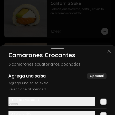
California Sake
Salmón, queso crema, palta y envuelto 
en sésamo o ciboulette
$7.990
California TAKE
Camarones Crocantes
Salmón, queso crema, y cebollín, envuelto 
en sésamo o ciboulette
6 camarones ecuatorianos apanados
Agrega una salsa
Opcional
$7.690
Agrega una salsa extra
Seleccione al menos 1
California ebi
Salsa acevichada
Camarón furai, salmón y palta, envuelto 
+
$990
en sésamo o ciboulette
Salsa cilantro