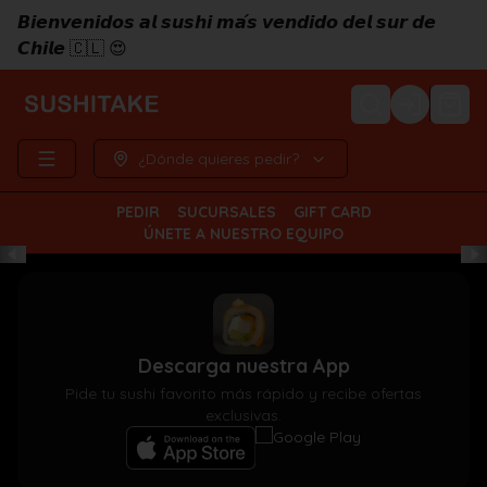
𝘽𝙞𝙚𝙣𝙫𝙚𝙣𝙞𝙙𝙤𝙨 𝙖𝙡 𝙨𝙪𝙨𝙝𝙞 𝙢𝙖́𝙨 𝙫𝙚𝙣𝙙𝙞𝙙𝙤 𝙙𝙚𝙡 𝙨𝙪𝙧 𝙙𝙚
𝘾𝙝𝙞𝙡𝙚 🇨🇱 😍
Login
¿Dónde quieres pedir?
PEDIR
SUCURSALES
GIFT CARD
ÚNETE A NUESTRO EQUIPO
Descarga nuestra App
Pide tu sushi favorito más rápido y recibe ofertas
exclusivas.