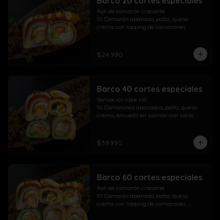
Barco 20 cortes especiales
Roll de camarón crocante.

10 Camarón apanado, palta, queso 
crema con topping de camarones 
crocantes salsa fuji salsa teriyaki y 
lluvia de ciboulette

$24.990
Take Acevichado Rolls

10 Camarón, queso crema, palta, 
envuelto en salmón y ceviche
Barco 40 cortes especiales
Sensación take roll

10 Camarones apanados, palta, queso 
crema, envuelto en salmón con salsa 
acevichada y spicy con lluvia de 
ciboulette

Salmón kani especial

$39.990
10 Salmón apanado, palta, queso crema, 
env. en ciboulette con topping de pasta 
dinamita, masago, salsa spicy y lluvia de 
sésamo

Barco 60 cortes especiales
Maki acevichado roll

10 Camarón apanado, queso crema, 
Roll de camarón crocante

palta, envueltos en atún con topping de 
10 Camarón apanado, palta, queso 
salsa acevichada ciboulette y merkén

crema con topping de camarones 
Pollo crispy roll

crocantes salsa fuji salsa teriyaki y 
10 Pollo apanado, queso crema, cebollín 
lluvia de ciboulette
