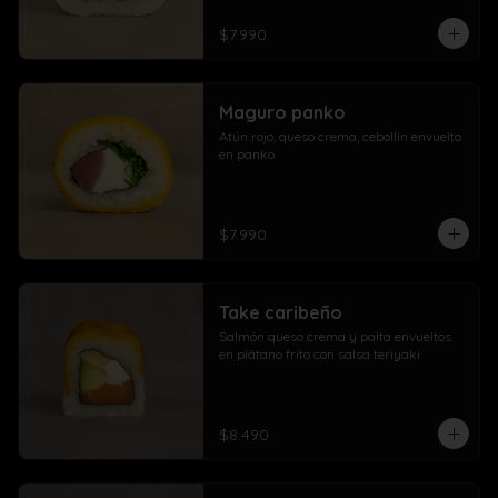
$7.990
Maguro panko
Atún rojo, queso crema, cebollín envuelto 
en panko
$7.990
Take caribeño
Salmón queso crema y palta envueltos 
en plátano frito con salsa teriyaki
$8.490