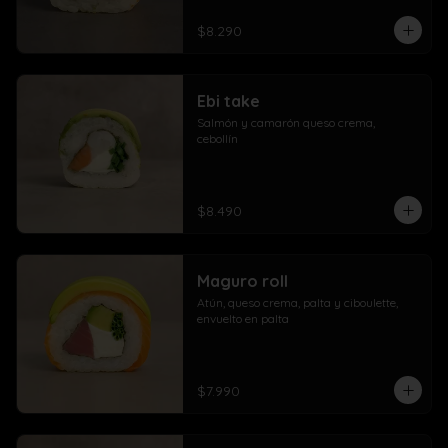
$8.290
Ebi take
Salmón y camarón queso crema,  
cebollín
$8.490
Maguro roll
Atún, queso crema, palta y ciboulette, 
envuelto en palta
$7.990