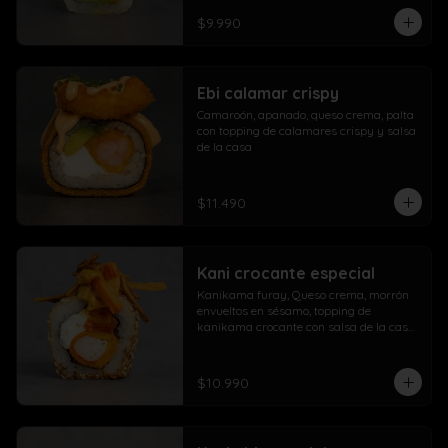
$9.990
Ebi calamar crispy
Camaroón, apanado, queso crema, palta 
con topping de calamares crispy y salsa 
de la casa
$11.490
Kani crocante especial
Kanikama furay, Queso crema, morrón 
envueltos en sésamo, topping de 
kanikama crocante con salsa de la casa 
fuji y salsa agridulce
$10.990