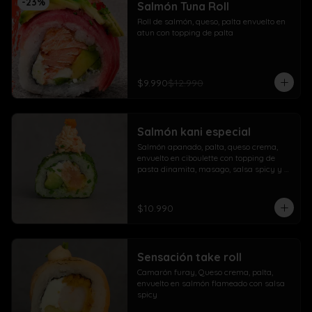
-
23
%
Salmón Tuna Roll
Roll de salmón, queso, palta envuelto en 
atun con topping de palta
$9.990
$12.990
Salmón kani especial
Salmón apanado, palta, queso crema, 
envuelto en ciboulette con topping de 
pasta dinamita, masago, salsa spicy y 
lluvia de sésamo
$10.990
Sensación take roll
Camarón furay, Queso crema, palta, 
envuelto en salmón flameado con salsa 
spicy