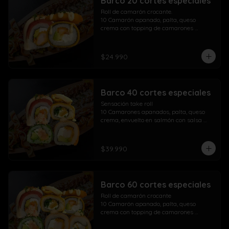
Barco 20 cortes especiales
Roll de camarón crocante.

10 Camarón apanado, palta, queso 
crema con topping de camarones 
crocantes salsa fuji salsa teriyaki y 
lluvia de ciboulette

$24.990
Take Acevichado Rolls

10 Camarón, queso crema, palta, 
envuelto en salmón y ceviche
Barco 40 cortes especiales
Sensación take roll

10 Camarones apanados, palta, queso 
crema, envuelto en salmón con salsa 
acevichada y spicy con lluvia de 
ciboulette

Salmón kani especial

$39.990
10 Salmón apanado, palta, queso crema, 
env. en ciboulette con topping de pasta 
dinamita, masago, salsa spicy y lluvia de 
sésamo

Barco 60 cortes especiales
Maki acevichado roll

10 Camarón apanado, queso crema, 
Roll de camarón crocante

palta, envueltos en atún con topping de 
10 Camarón apanado, palta, queso 
salsa acevichada ciboulette y merkén

crema con topping de camarones 
Pollo crispy roll

crocantes salsa fuji salsa teriyaki y 
10 Pollo apanado, queso crema, cebollín 
lluvia de ciboulette
