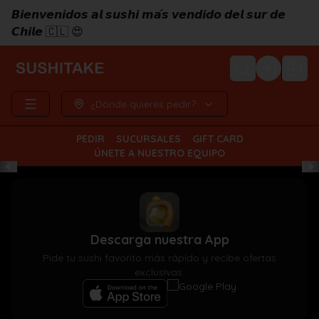
𝘽𝙞𝙚𝙣𝙫𝙚𝙣𝙞𝙙𝙤𝙨 𝙖𝙡 𝙨𝙪𝙨𝙝𝙞 𝙢𝙖́𝙨 𝙫𝙚𝙣𝙙𝙞𝙙𝙤 𝙙𝙚𝙡 𝙨𝙪𝙧 𝙙𝙚
𝘾𝙝𝙞𝙡𝙚 🇨🇱 😍
Login
¿Dónde quieres pedir?
PEDIR
SUCURSALES
GIFT CARD
ÚNETE A NUESTRO EQUIPO
Descarga nuestra App
Pide tu sushi favorito más rápido y recibe ofertas
exclusivas.