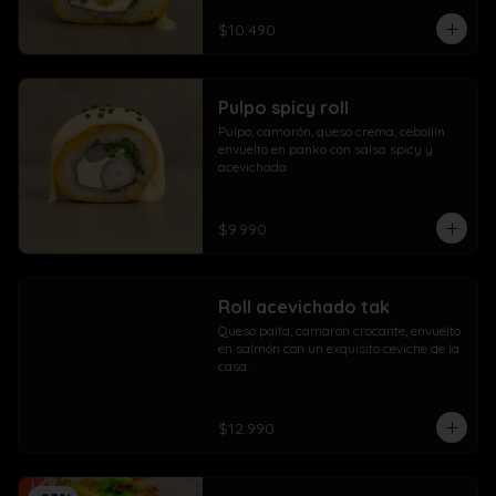
$10.490
Pulpo spicy roll
Pulpo, camarón, queso crema, cebollín 
envuelto en panko con salsa spicy y 
acevichada
$9.990
Roll acevichado tak
Queso palta, camarón crocante, envuelto 
en salmón con un exquisito ceviche de la 
casa.
$12.990