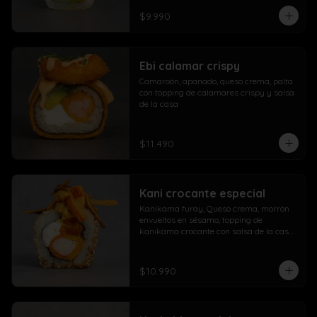
$9.990
Ebi calamar crispy
Camaroón, apanado, queso crema, palta 
con topping de calamares crispy y salsa 
de la casa
$11.490
Kani crocante especial
Kanikama furay, Queso crema, morrón 
envueltos en sésamo, topping de 
kanikama crocante con salsa de la casa 
fuji y salsa agridulce
$10.990