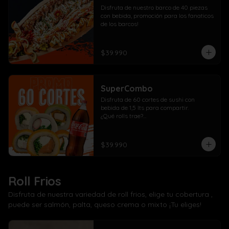
Disfruta de nuestro barco de 40 piezas 
con bebida, promoción para los fanaticos 
de los barcos!
$39.990
SuperCombo
Disfruta de 60 cortes de sushi con 
bebida de 1,5 lts para compartir. 

¿Qué rolls trae?

10 Pollo, cebollín, queso crema envuelto 
panko

10 Kanikama, cebollín, queso crema 
$39.990
envuelto en panko

10 Salmón, cebollín, queso crema 
envuelto en panko

10 Pollo, cebollín, queso crema envuelto 
Roll Frios
en palta

10 Kanikama, cebollín, queso crema 
Disfruta de nuestra variedad de roll frios, elige tu cobertura ,
envuelto en queso

puede ser salmón, palta, queso crema o mixto ¡Tu eliges!
10 Camarón, cebollín, queso crema 
envuelto en salmón