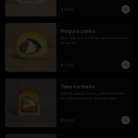
$7.990
Maguro panko
Atún rojo, queso crema, cebollín envuelto 
en panko
$7.990
Take caribeño
Salmón queso crema y palta envueltos 
en plátano frito con salsa teriyaki
$8.490