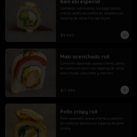
Kani ebi especial
Camarón, kanikama, masago, queso 
crema, palta, envueltos en sésamo con 
topping de salsa fuji agridulce
$9.990
Maki acevichado roll
Camarón apanado, queso crema, palta, 
envueltos en atún con topping de salsa 
acevichada ciboulette y merken
$11.490
Pollo crispy roll
Pollo apanado, queso crema y cebollín, 
envuelto en panko con topping de pollo 
crispy