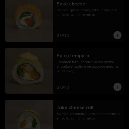
Sake cheese
Salmón, queso crema, cebollín envuelto 
en palta, salmón o mixto
$7.990
Spicy tempura
Camarón furai, cebollín, queso crema 
envuelto en palta y un toque de nuestra 
salsa spicy
$7.990
Take cheese roll
Salmón, camarón, queso crema envuelto 
en palta, salmón o mixto