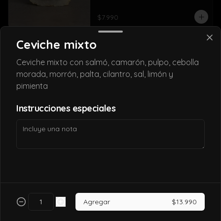
$7.990
Ceviche mixto
California tori
Ceviche mixto con salmó, camarón, pulpo, cebolla
Pollo, queso crema, palta, envuelto en 
sésamo o ciboulette.
morada, morrón, palta, cilantro, sal, limón y
pimienta
$7.490
Instrucciones especiales
California tori cheese
Pollo cocido, queso crema, palta, envuelto 
en sésamo o ciboulette
$6.990
Agregar
$13.990