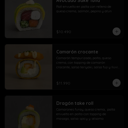
Avocado Sake Tuna
morrón

Roll envuelto en palta con relleno de 
Extra con dedos mozzarella, arrolladito 
queso crema, salmón, pepino y atun
primavera y papas con salchicha
$10.490
Camarón crocante
Camarón tempurizado, palta, queso 
crema, con topping de camarón 
crocante, salsa teriyaki, salsa fuji y lluvia 
de ciboulette
$11.990
Dragón take roll
Camarones furay, queso crema,  palta  
envuelto en palta con topping de 
masago, salsa spicy y sésamo