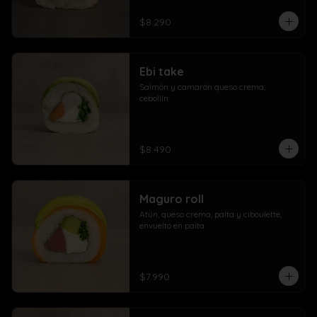
$8.290
Ebi take
Salmón y camarón queso crema,  
cebollín
$8.490
Maguro roll
Atún, queso crema, palta y ciboulette, 
envuelto en palta
$7.990