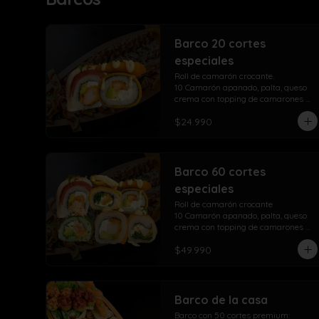
Barco 20 cortes
especiales
Roll de camarón crocante.

10 Camarón apanado, palta, queso 
crema con topping de camarones 
crocantes salsa fuji salsa teriyaki y 
$24.990
lluvia de ciboulette

Take Acevichado Rolls

10 Camarón, queso crema, palta, 
envuelto en salmón y ceviche
Barco 60 cortes
especiales
Roll de camarón crocante

10 Camarón apanado, palta, queso 
crema con topping de camarones 
crocantes salsa fuji salsa teriyaki y 
$49.990
lluvia de ciboulette

Take Acevichado Rolls

10 Camarón, queso crema, palta, 
envuelto en salmón y ceviche

Sensación take roll

Barco de la casa
10 Camarones apanados, palta, 
Barco con 50 cortes premium:

queso crema, envuelto en salmón 