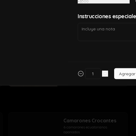
+
$500
crema, envuelto en ciboulette con 
topping de pasta dinamita, masago, 
salsa spicy y lluvia de sésamo
Instrucciones especial
$10.990
Spicy take roll
Camarón apanado, queso crema, 
wakame, envuelto en salmón con 
salsa spicy, ciboulette  y salsa 
acevichada de la casa
Agregar
$10.490
Camarones Crocantes
6 camarones ecuatorianos 
apanados