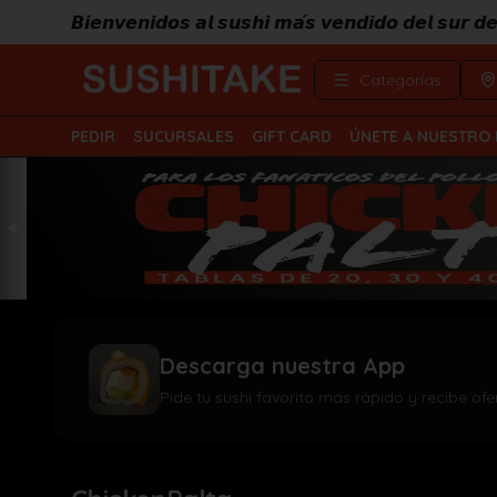
𝘽𝙞𝙚𝙣𝙫𝙚𝙣𝙞𝙙𝙤𝙨 𝙖𝙡 𝙨𝙪𝙨𝙝𝙞 𝙢𝙖́𝙨 𝙫𝙚𝙣𝙙𝙞𝙙𝙤 𝙙𝙚𝙡 𝙨𝙪𝙧 
Categorías
PEDIR
SUCURSALES
GIFT CARD
ÚNETE A NUESTRO
Descarga nuestra App
Pide tu sushi favorito más rápido y recibe ofe