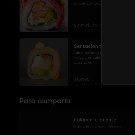
en atun con topping de palta
$9.990
$12.990
Sensación take roll
Camarón furay, Queso crema, palta, 
envuelto en salmón flameado con 
salsa spicy
$10.990
Para compartir
Calamar crocante
6 aros de calamar apanados