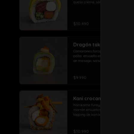
queso crema, salmón, pepino y atun
arrolladito primavera y papas con 
salchicha
$10.490
Dragón take roll
Camarones furay, queso crema,  
palta  envuelto en palta con topping 
de masago, salsa spicy y sésamo
$9.990
Kani crocante especial
Kanikama furay, Queso crema, 
morrón envueltos en sésamo, 
topping de kanikama crocante con 
salsa de la casa fuji y salsa 
agridulce
$10.990