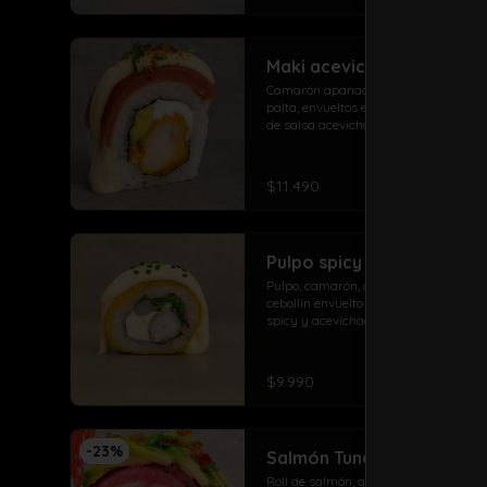
Maki acevichado roll
Camarón apanado, queso crema, 
palta, envueltos en atún con topping 
de salsa acevichada ciboulette y 
merken
$11.490
Pulpo spicy roll
Pulpo, camarón, queso crema, 
cebollín envuelto en panko con salsa 
spicy y acevichada
$9.990
-
23
%
Salmón Tuna Roll
Roll de salmón, queso, palta envuelto 