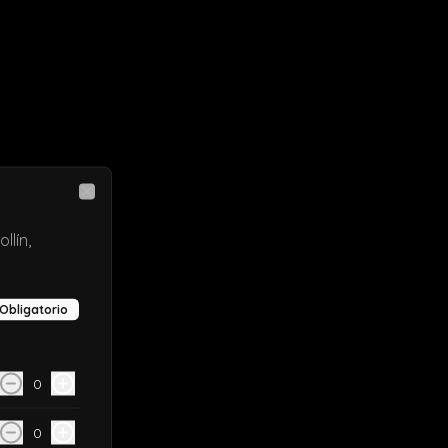
Close
llín,
Obligatorio
0
0