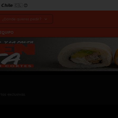
𝙚 𝘾𝙝𝙞𝙡𝙚 🇨🇱 😍
¿Dónde quieres pedir?
 EQUIPO
rtas exclusivas.