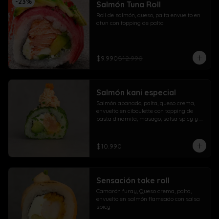
-
23
%
Salmón Tuna Roll
Roll de salmón, queso, palta envuelto en 
atun con topping de palta
$9.990
$12.990
Salmón kani especial
Salmón apanado, palta, queso crema, 
envuelto en ciboulette con topping de 
pasta dinamita, masago, salsa spicy y 
lluvia de sésamo
$10.990
Sensación take roll
Camarón furay, Queso crema, palta, 
envuelto en salmón flameado con salsa 
spicy