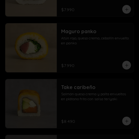
$7.990
Maguro panko
Atún rojo, queso crema, cebollín envuelto 
en panko
$7.990
Take caribeño
Salmón queso crema y palta envueltos 
en plátano frito con salsa teriyaki
$8.490