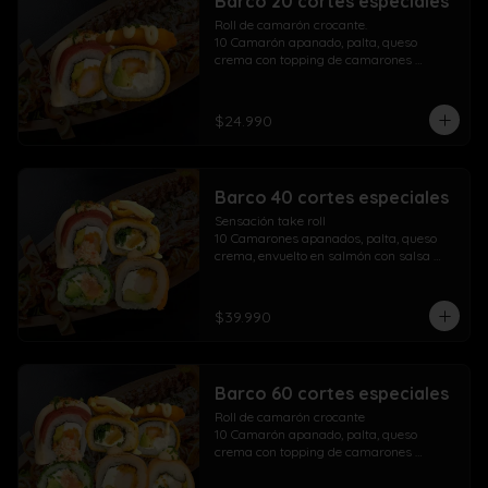
Barco 20 cortes especiales
Roll de camarón crocante.

10 Camarón apanado, palta, queso 
crema con topping de camarones 
crocantes salsa fuji salsa teriyaki y 
lluvia de ciboulette

$24.990
Take Acevichado Rolls

10 Camarón, queso crema, palta, 
envuelto en salmón y ceviche
Barco 40 cortes especiales
Sensación take roll

10 Camarones apanados, palta, queso 
crema, envuelto en salmón con salsa 
acevichada y spicy con lluvia de 
ciboulette

Salmón kani especial

$39.990
10 Salmón apanado, palta, queso crema, 
env. en ciboulette con topping de pasta 
dinamita, masago, salsa spicy y lluvia de 
sésamo

Barco 60 cortes especiales
Maki acevichado roll

10 Camarón apanado, queso crema, 
Roll de camarón crocante

palta, envueltos en atún con topping de 
10 Camarón apanado, palta, queso 
salsa acevichada ciboulette y merkén

crema con topping de camarones 
Pollo crispy roll

crocantes salsa fuji salsa teriyaki y 
10 Pollo apanado, queso crema, cebollín 
lluvia de ciboulette
