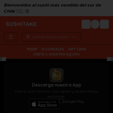
𝘽𝙞𝙚𝙣𝙫𝙚𝙣𝙞𝙙𝙤𝙨 𝙖𝙡 𝙨𝙪𝙨𝙝𝙞 𝙢𝙖́𝙨 𝙫𝙚𝙣𝙙𝙞𝙙𝙤 𝙙𝙚𝙡 𝙨𝙪𝙧 𝙙𝙚
𝘾𝙝𝙞𝙡𝙚 🇨🇱 😍
Login
¿Dónde quieres pedir?
PEDIR
SUCURSALES
GIFT CARD
ÚNETE A NUESTRO EQUIPO
Descarga nuestra App
Pide tu sushi favorito más rápido y recibe ofertas
exclusivas.