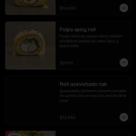
$10.490
Pulpo spicy roll
Pulpo, camarón, queso crema, cebollín 
envuelto en panko con salsa spicy y 
acevichada
$9.990
Roll acevichado tak
Queso palta, camarón crocante, envuelto 
en salmón con un exquisito ceviche de la 
casa.
$12.990