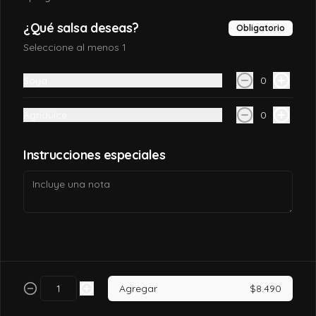
$7.990
¿Qué salsa deseas?
Obligatorio
Seleccione al menos 1
California tori
Soya
0
Pollo, queso crema, palta, envuelto en 
sésamo o ciboulette.
Agridulce
0
$7.490
Instrucciones especiales
California tori cheese
Pollo cocido, queso crema, palta, envuelto 
en sésamo o ciboulette
$6.990
Agregar
$8.490