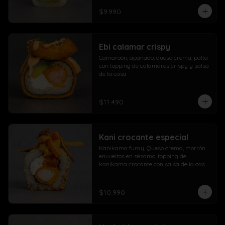
$9.990
Ebi calamar crispy
Camaroón, apanado, queso crema, palta 
con topping de calamares crispy y salsa 
de la casa
$11.490
Kani crocante especial
Kanikama furay, Queso crema, morrón 
envueltos en sésamo, topping de 
kanikama crocante con salsa de la casa 
fuji y salsa agridulce
$10.990