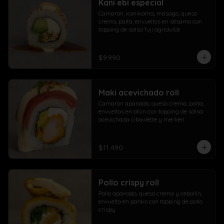
Kani ebi especial
Camarón, kanikama, masago, queso 
crema, palta, envueltos en sésamo con 
topping de salsa fuji agridulce
$9.990
Maki acevichado roll
Camarón apanado, queso crema, palta, 
envueltos en atún con topping de salsa 
acevichada ciboulette y merken
$11.490
Pollo crispy roll
Pollo apanado, queso crema y cebollín, 
envuelto en panko con topping de pollo 
crispy