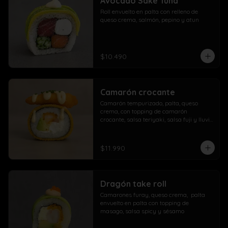
Avocado Sake Tuna
morrón

Roll envuelto en palta con relleno de 
Extra con dedos mozzarella, arrolladito 
queso crema, salmón, pepino y atun
primavera y papas con salchicha
$10.490
Camarón crocante
Camarón tempurizado, palta, queso 
crema, con topping de camarón 
crocante, salsa teriyaki, salsa fuji y lluvia 
de ciboulette
$11.990
Dragón take roll
Camarones furay, queso crema,  palta  
envuelto en palta con topping de 
masago, salsa spicy y sésamo