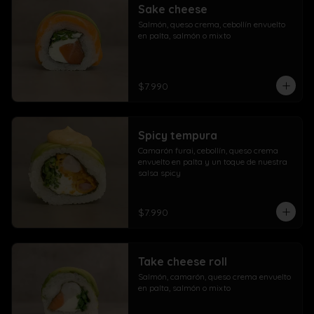
Sake cheese
Salmón, queso crema, cebollín envuelto 
en palta, salmón o mixto
$7.990
Spicy tempura
Camarón furai, cebollín, queso crema 
envuelto en palta y un toque de nuestra 
salsa spicy
$7.990
Take cheese roll
Salmón, camarón, queso crema envuelto 
en palta, salmón o mixto