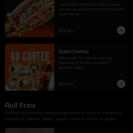
Disfruta de nuestro barco de 40 piezas 
con bebida, promoción para los fanaticos 
de los barcos!
$39.990
SuperCombo
Disfruta de 60 cortes de sushi con 
bebida de 1,5 lts para compartir. 

¿Qué rolls trae?

10 Pollo, cebollín, queso crema envuelto 
panko

10 Kanikama, cebollín, queso crema 
$39.990
envuelto en panko

10 Salmón, cebollín, queso crema 
envuelto en panko

10 Pollo, cebollín, queso crema envuelto 
Roll Frios
en palta

10 Kanikama, cebollín, queso crema 
Disfruta de nuestra variedad de roll frios, elige tu cobertura ,
envuelto en queso

puede ser salmón, palta, queso crema o mixto ¡Tu eliges!
10 Camarón, cebollín, queso crema 
envuelto en salmón