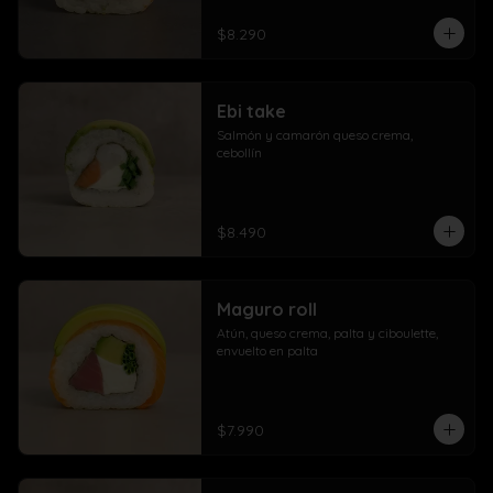
$8.290
Ebi take
Salmón y camarón queso crema,  
cebollín
$8.490
Maguro roll
Atún, queso crema, palta y ciboulette, 
envuelto en palta
$7.990