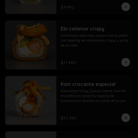
$9.990
Ebi calamar crispy
Camaroón, apanado, queso crema, palta 
con topping de calamares crispy y salsa 
de la casa
$11.490
Kani crocante especial
Kanikama furay, Queso crema, morrón 
envueltos en sésamo, topping de 
kanikama crocante con salsa de la casa 
fuji y salsa agridulce
$10.990