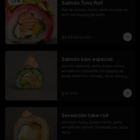
-
23
%
Salmón Tuna Roll
Roll de salmón, queso, palta envuelto en 
atun con topping de palta
$9.990
$12.990
Salmón kani especial
Salmón apanado, palta, queso crema, 
envuelto en ciboulette con topping de 
pasta dinamita, masago, salsa spicy y 
lluvia de sésamo
$10.990
Sensación take roll
Camarón furay, Queso crema, palta, 
envuelto en salmón flameado con salsa 
spicy