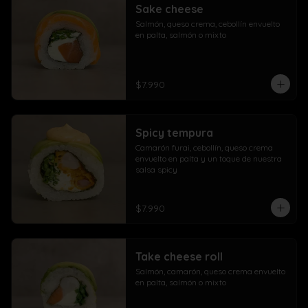
Sake cheese
Salmón, queso crema, cebollín envuelto 
en palta, salmón o mixto
$7.990
Spicy tempura
Camarón furai, cebollín, queso crema 
envuelto en palta y un toque de nuestra 
salsa spicy
$7.990
Take cheese roll
Salmón, camarón, queso crema envuelto 
en palta, salmón o mixto