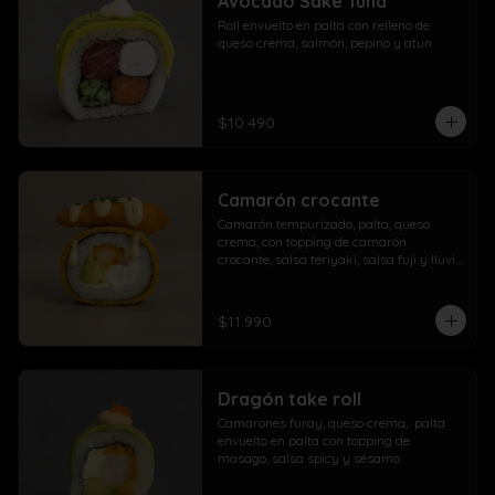
Avocado Sake Tuna
morrón

Roll envuelto en palta con relleno de 
Extra con dedos mozzarella, arrolladito 
queso crema, salmón, pepino y atun
primavera y papas con salchicha
$10.490
Camarón crocante
Camarón tempurizado, palta, queso 
crema, con topping de camarón 
crocante, salsa teriyaki, salsa fuji y lluvia 
de ciboulette
$11.990
Dragón take roll
Camarones furay, queso crema,  palta  
envuelto en palta con topping de 
masago, salsa spicy y sésamo