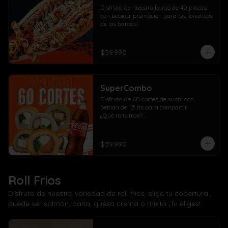
Disfruta de nuestro barco de 40 piezas 
con bebida, promoción para los fanaticos 
de los barcos!
$39.990
SuperCombo
Disfruta de 60 cortes de sushi con 
bebida de 1,5 lts para compartir. 

¿Qué rolls trae?

10 Pollo, cebollín, queso crema envuelto 
panko

10 Kanikama, cebollín, queso crema 
$39.990
envuelto en panko

10 Salmón, cebollín, queso crema 
envuelto en panko

10 Pollo, cebollín, queso crema envuelto 
Roll Frios
en palta

10 Kanikama, cebollín, queso crema 
Disfruta de nuestra variedad de roll frios, elige tu cobertura ,
envuelto en queso

puede ser salmón, palta, queso crema o mixto ¡Tu eliges!
10 Camarón, cebollín, queso crema 
envuelto en salmón