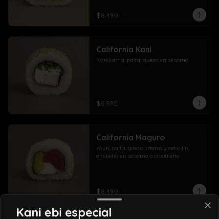
$8.490
California Kani
Kanikama, palta, queso en sésamo.
$6.990
California Maguro
Atún, palta, queso crema y cebollín, 
envuelto en sésamo o ciboulette.
$8.490
Kani ebi especial