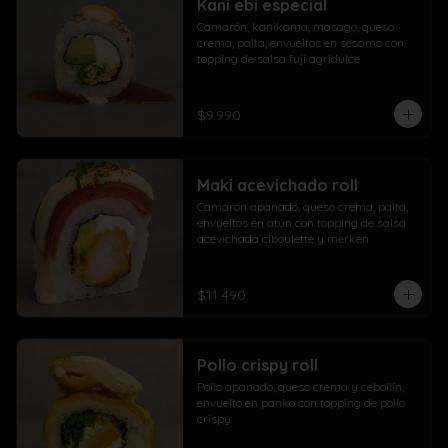
Kani ebi especial
Camarón, kanikama, masago, queso 
crema, palta, envueltos en sésamo con 
topping de salsa fuji agridulce
$9.990
Maki acevichado roll
Camarón apanado, queso crema, palta, 
envueltos en atún con topping de salsa 
acevichada ciboulette y merken
$11.490
Pollo crispy roll
Pollo apanado, queso crema y cebollín, 
envuelto en panko con topping de pollo 
crispy