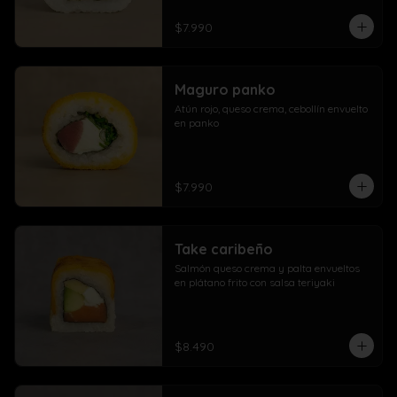
$7.990
Maguro panko
Atún rojo, queso crema, cebollín envuelto 
en panko
$7.990
Take caribeño
Salmón queso crema y palta envueltos 
en plátano frito con salsa teriyaki
$8.490