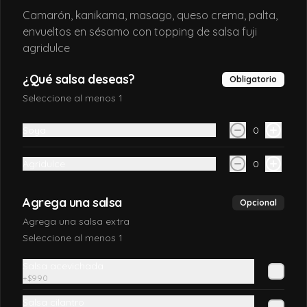
California Sake
Camarón, kanikama, masago, queso crema, palta,
Salmón, queso crema, palta y envuelto 
envueltos en sésamo con topping de salsa fuji
en sésamo o ciboulette
agridulce
¿Qué salsa deseas?
Obligatorio
$7.990
Seleccione al menos 1
Soya
0
California TAKE
Salmón, queso crema, y cebollín, envuelto 
en sésamo o ciboulette
Agridulce
0
Agrega una salsa
Opcional
$7.690
Agrega una salsa extra
Seleccione al menos 1
California ebi
Salsa acevichada
Camarón furai, salmón y palta, envuelto 
+
$990
en sésamo o ciboulette
Salsa cilantro