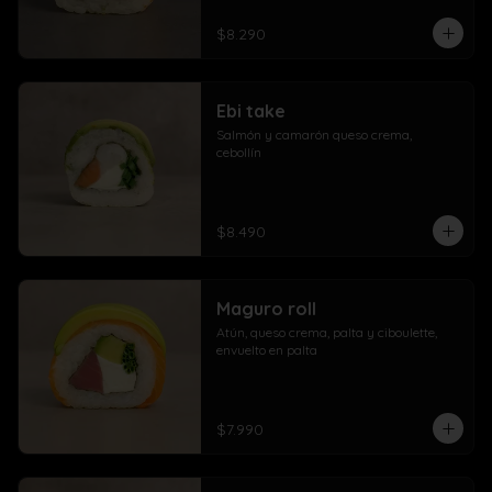
$8.290
Ebi take
Salmón y camarón queso crema,  
cebollín
$8.490
Maguro roll
Atún, queso crema, palta y ciboulette, 
envuelto en palta
$7.990