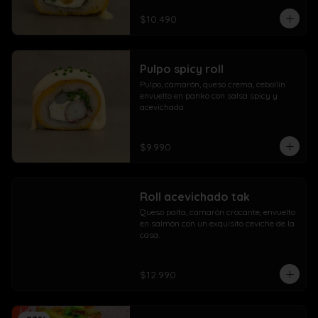
$10.490
Pulpo spicy roll
Pulpo, camarón, queso crema, cebollín 
envuelto en panko con salsa spicy y 
acevichada
$9.990
Roll acevichado tak
Queso palta, camarón crocante, envuelto 
en salmón con un exquisito ceviche de la 
casa.
$12.990