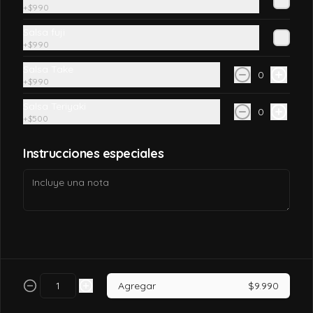
+
$990
$7.990
Salsa fuji
+
$990
Salsa Take
California tori
0
+
$990
Pollo, queso crema, palta, envuelto en 
sésamo o ciboulette.
Salsa Teriyaki
0
+
$500
$7.490
Instrucciones especiales
California tori cheese
Pollo cocido, queso crema, palta, envuelto 
en sésamo o ciboulette
$6.990
Agregar
$9.990