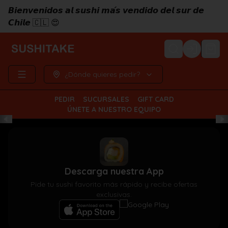
𝘽𝙞𝙚𝙣𝙫𝙚𝙣𝙞𝙙𝙤𝙨 𝙖𝙡 𝙨𝙪𝙨𝙝𝙞 𝙢𝙖́𝙨 𝙫𝙚𝙣𝙙𝙞𝙙𝙤 𝙙𝙚𝙡 𝙨𝙪𝙧 𝙙𝙚
𝘾𝙝𝙞𝙡𝙚 🇨🇱 😍
Login
¿Dónde quieres pedir?
PEDIR
SUCURSALES
GIFT CARD
ÚNETE A NUESTRO EQUIPO
Descarga nuestra App
Pide tu sushi favorito más rápido y recibe ofertas
exclusivas.