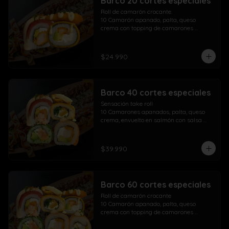
Barco 20 cortes especiales
Roll de camarón crocante.

10 Camarón apanado, palta, queso 
crema con topping de camarones 
crocantes salsa fuji salsa teriyaki y 
lluvia de ciboulette

$24.990
Take Acevichado Rolls

10 Camarón, queso crema, palta, 
envuelto en salmón y ceviche
Barco 40 cortes especiales
Sensación take roll

10 Camarones apanados, palta, queso 
crema, envuelto en salmón con salsa 
acevichada y spicy con lluvia de 
ciboulette

Salmón kani especial

$39.990
10 Salmón apanado, palta, queso crema, 
env. en ciboulette con topping de pasta 
dinamita, masago, salsa spicy y lluvia de 
sésamo

Barco 60 cortes especiales
Maki acevichado roll

10 Camarón apanado, queso crema, 
Roll de camarón crocante

palta, envueltos en atún con topping de 
10 Camarón apanado, palta, queso 
salsa acevichada ciboulette y merkén

crema con topping de camarones 
Pollo crispy roll

crocantes salsa fuji salsa teriyaki y 
10 Pollo apanado, queso crema, cebollín 
lluvia de ciboulette
