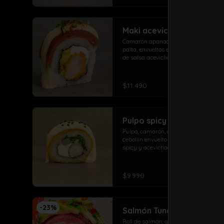
Maki acevichado roll
Camarón apanado, queso crema, 
palta, envueltos en atún con topping 
de salsa acevichada ciboulette y 
merken
$11.490
Pulpo spicy roll
Pulpo, camarón, queso crema, 
cebollín envuelto en panko con salsa 
spicy y acevichada
$9.990
-
23
%
Salmón Tuna Roll
Roll de salmón, queso, palta envuelto 