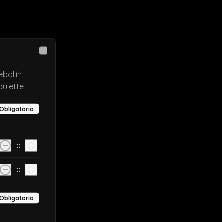
Close
bollín,
oulette
Obligatorio
0
0
Obligatorio