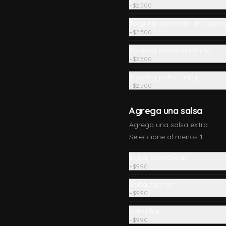
+
$2.500
Topping gratinado de salmó
Pollo crispy roll
+
$2.500
Pollo apanado, queso crema y 
Topping pasta dinamita
cebollín, envuelto en panko con 
topping de pollo crispy
+
$2.500
Topping pollo crispy
+
$2.500
$10.490
Agrega una salsa
Roll acevichado tak
Agrega una salsa extra
Queso palta, camarón crocante, 
Seleccione al menos 1
envuelto en salmón con un exquisito 
ceviche de la casa.
Salsa acevichada
+
$990
$12.990
Salsa cilantro
+
$990
Salsa fuji
Salmón kani especial
+
$990
Salmón apanado, palta, queso 