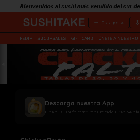
𝘽𝙞𝙚𝙣𝙫𝙚𝙣𝙞𝙙𝙤𝙨 𝙖𝙡 𝙨𝙪𝙨𝙝𝙞 𝙢𝙖́𝙨 𝙫𝙚𝙣𝙙𝙞𝙙𝙤 𝙙𝙚𝙡 𝙨𝙪𝙧 
Categorías
PEDIR
SUCURSALES
GIFT CARD
ÚNETE A NUESTRO
Descarga nuestra App
Pide tu sushi favorito más rápido y recibe ofe