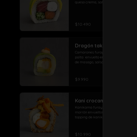
queso crema, salmón, pepino y atun
arrolladito primavera y papas con 
salchicha
$10.490
Dragón take roll
Camarones furay, queso crema,  
palta  envuelto en palta con topping 
de masago, salsa spicy y sésamo
$9.990
Kani crocante especial
Kanikama furay, Queso crema, 
morrón envueltos en sésamo, 
topping de kanikama crocante con 
salsa de la casa fuji y salsa 
agridulce
$10.990