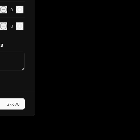
0
0
es
$7.690