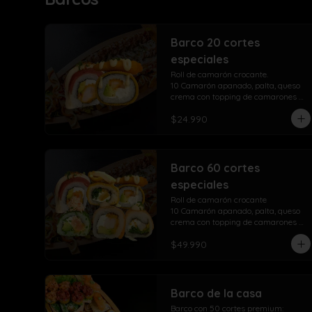
Barco 20 cortes
especiales
Roll de camarón crocante.

10 Camarón apanado, palta, queso 
crema con topping de camarones 
crocantes salsa fuji salsa teriyaki y 
$24.990
lluvia de ciboulette

Take Acevichado Rolls

10 Camarón, queso crema, palta, 
envuelto en salmón y ceviche
Barco 60 cortes
especiales
Roll de camarón crocante

10 Camarón apanado, palta, queso 
crema con topping de camarones 
crocantes salsa fuji salsa teriyaki y 
$49.990
lluvia de ciboulette

Take Acevichado Rolls

10 Camarón, queso crema, palta, 
envuelto en salmón y ceviche

Sensación take roll

Barco de la casa
10 Camarones apanados, palta, 
Barco con 50 cortes premium:

queso crema, envuelto en salmón 