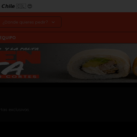
𝙚 𝘾𝙝𝙞𝙡𝙚 🇨🇱 😍
¿Dónde quieres pedir?
 EQUIPO
rtas exclusivas.