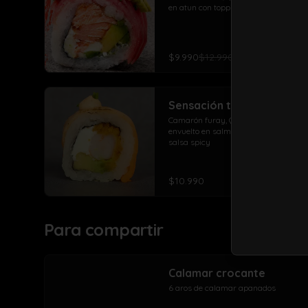
en atun con topping de palta
$9.990
$12.990
Sensación take roll
Camarón furay, Queso crema, palta, 
envuelto en salmón flameado con 
salsa spicy
$10.990
Para compartir
Calamar crocante
6 aros de calamar apanados