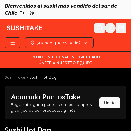
𝘽𝙞𝙚𝙣𝙫𝙚𝙣𝙞𝙙𝙤𝙨 𝙖𝙡 𝙨𝙪𝙨𝙝𝙞 𝙢𝙖́𝙨 𝙫𝙚𝙣𝙙𝙞𝙙𝙤 𝙙𝙚𝙡 𝙨𝙪𝙧 𝙙𝙚
𝘾𝙝𝙞𝙡𝙚 🇨🇱 😍
Login
¿Dónde quieres pedir?
PEDIR
SUCURSALES
GIFT CARD
ÚNETE A NUESTRO EQUIPO
Sushi Take
Sushi Hot Dog
Acumula
PuntosTake
Únete
Regístrate, gana puntos con tus compras
y canjealos por productos y más
Sushi Hot Dog