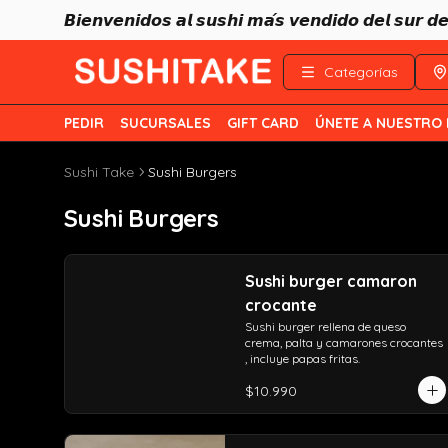
𝘽𝙞𝙚𝙣𝙫𝙚𝙣𝙞𝙙𝙤𝙨 𝙖𝙡 𝙨𝙪𝙨𝙝𝙞 𝙢𝙖́𝙨 𝙫𝙚𝙣𝙙𝙞𝙙𝙤 𝙙𝙚𝙡 𝙨𝙪𝙧 
Categorías
PEDIR
SUCURSALES
GIFT CARD
ÚNETE A NUESTRO
Sushi Take
Sushi Burgers
Sushi Burgers
Sushi burger camaron
crocante
Sushi burger rellena de queso 
crema, palta y camarones crocantes 
, incluye papas fritas.
$10.990