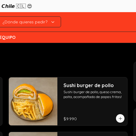
𝙚 𝘾𝙝𝙞𝙡𝙚 🇨🇱 😍
¿Dónde quieres pedir?
 EQUIPO
Sushi burger de pollo
Sushi burger de pollo, queso crema, 
palta, acompañado de papas fritas!
$9.990