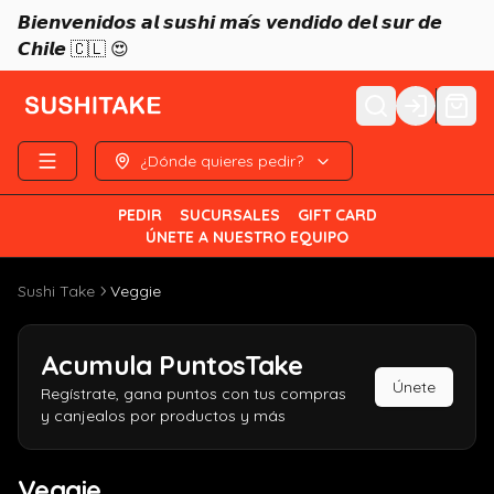
𝘽𝙞𝙚𝙣𝙫𝙚𝙣𝙞𝙙𝙤𝙨 𝙖𝙡 𝙨𝙪𝙨𝙝𝙞 𝙢𝙖́𝙨 𝙫𝙚𝙣𝙙𝙞𝙙𝙤 𝙙𝙚𝙡 𝙨𝙪𝙧 𝙙𝙚
𝘾𝙝𝙞𝙡𝙚 🇨🇱 😍
Login
¿Dónde quieres pedir?
PEDIR
SUCURSALES
GIFT CARD
ÚNETE A NUESTRO EQUIPO
Sushi Take
Veggie
Acumula
PuntosTake
Únete
Regístrate, gana puntos con tus compras
y canjealos por productos y más
Veggie