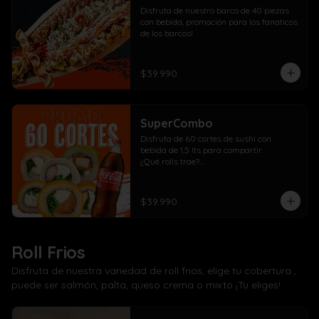
Disfruta de nuestro barco de 40 piezas 
con bebida, promoción para los fanaticos 
de los barcos!
$39.990
SuperCombo
Disfruta de 60 cortes de sushi con 
bebida de 1,5 lts para compartir. 

¿Qué rolls trae?

10 Pollo, cebollín, queso crema envuelto 
panko

10 Kanikama, cebollín, queso crema 
$39.990
envuelto en panko

10 Salmón, cebollín, queso crema 
envuelto en panko

10 Pollo, cebollín, queso crema envuelto 
Roll Frios
en palta

10 Kanikama, cebollín, queso crema 
Disfruta de nuestra variedad de roll frios, elige tu cobertura ,
envuelto en queso

puede ser salmón, palta, queso crema o mixto ¡Tu eliges!
10 Camarón, cebollín, queso crema 
envuelto en salmón