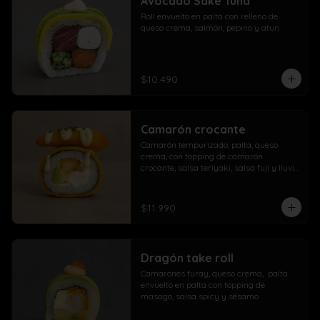
Avocado Sake Tuna
morrón

Roll envuelto en palta con relleno de 
Extra con dedos mozzarella, arrolladito 
queso crema, salmón, pepino y atun
primavera y papas con salchicha
$10.490
Camarón crocante
Camarón tempurizado, palta, queso 
crema, con topping de camarón 
crocante, salsa teriyaki, salsa fuji y lluvia 
de ciboulette
$11.990
Dragón take roll
Camarones furay, queso crema,  palta  
envuelto en palta con topping de 
masago, salsa spicy y sésamo