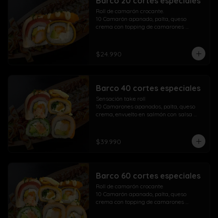
Barco 20 cortes especiales
Roll de camarón crocante.

10 Camarón apanado, palta, queso 
crema con topping de camarones 
crocantes salsa fuji salsa teriyaki y 
lluvia de ciboulette

$24.990
Take Acevichado Rolls

10 Camarón, queso crema, palta, 
envuelto en salmón y ceviche
Barco 40 cortes especiales
Sensación take roll

10 Camarones apanados, palta, queso 
crema, envuelto en salmón con salsa 
acevichada y spicy con lluvia de 
ciboulette

Salmón kani especial

$39.990
10 Salmón apanado, palta, queso crema, 
env. en ciboulette con topping de pasta 
dinamita, masago, salsa spicy y lluvia de 
sésamo

Barco 60 cortes especiales
Maki acevichado roll

10 Camarón apanado, queso crema, 
Roll de camarón crocante

palta, envueltos en atún con topping de 
10 Camarón apanado, palta, queso 
salsa acevichada ciboulette y merkén

crema con topping de camarones 
Pollo crispy roll

crocantes salsa fuji salsa teriyaki y 
10 Pollo apanado, queso crema, cebollín 
lluvia de ciboulette
