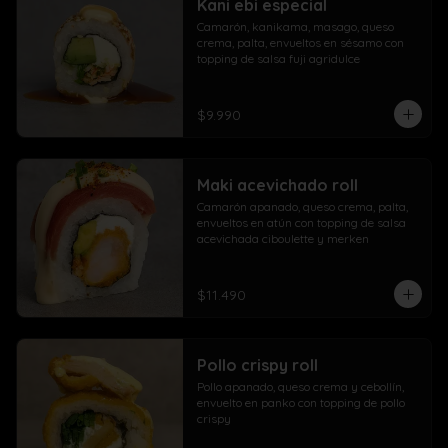
Kani ebi especial
Camarón, kanikama, masago, queso 
crema, palta, envueltos en sésamo con 
topping de salsa fuji agridulce
$9.990
Maki acevichado roll
Camarón apanado, queso crema, palta, 
envueltos en atún con topping de salsa 
acevichada ciboulette y merken
$11.490
Pollo crispy roll
Pollo apanado, queso crema y cebollín, 
envuelto en panko con topping de pollo 
crispy