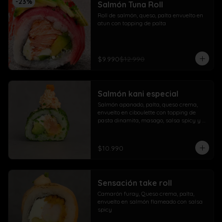
-
23
%
Salmón Tuna Roll
Roll de salmón, queso, palta envuelto en 
atun con topping de palta
$9.990
$12.990
Salmón kani especial
Salmón apanado, palta, queso crema, 
envuelto en ciboulette con topping de 
pasta dinamita, masago, salsa spicy y 
lluvia de sésamo
$10.990
Sensación take roll
Camarón furay, Queso crema, palta, 
envuelto en salmón flameado con salsa 
spicy