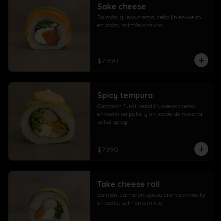
Sake cheese
Salmón, queso crema, cebollín envuelto 
en palta, salmón o mixto
$7.990
Spicy tempura
Camarón furai, cebollín, queso crema 
envuelto en palta y un toque de nuestra 
salsa spicy
$7.990
Take cheese roll
Salmón, camarón, queso crema envuelto 
en palta, salmón o mixto