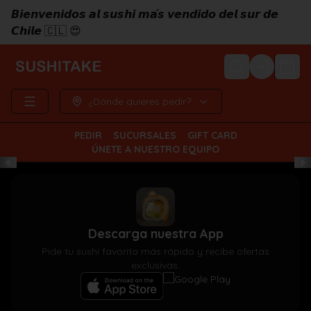
𝘽𝙞𝙚𝙣𝙫𝙚𝙣𝙞𝙙𝙤𝙨 𝙖𝙡 𝙨𝙪𝙨𝙝𝙞 𝙢𝙖́𝙨 𝙫𝙚𝙣𝙙𝙞𝙙𝙤 𝙙𝙚𝙡 𝙨𝙪𝙧 𝙙𝙚
𝘾𝙝𝙞𝙡𝙚 🇨🇱 😍
Login
¿Dónde quieres pedir?
PEDIR
SUCURSALES
GIFT CARD
ÚNETE A NUESTRO EQUIPO
Descarga nuestra App
Pide tu sushi favorito más rápido y recibe ofertas
exclusivas.