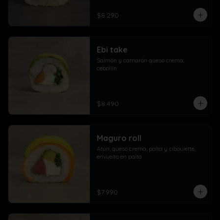
$8.290
Ebi take
Salmón y camarón queso crema,  
cebollín
$8.490
Maguro roll
Atún, queso crema, palta y ciboulette, 
envuelto en palta
$7.990