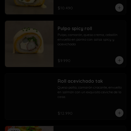
$10.490
Pulpo spicy roll
Pulpo, camarón, queso crema, cebollín 
envuelto en panko con salsa spicy y 
acevichada
$9.990
Roll acevichado tak
Queso palta, camarón crocante, envuelto 
en salmón con un exquisito ceviche de la 
casa.
$12.990