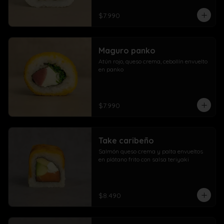
$7.990
Maguro panko
Atún rojo, queso crema, cebollín envuelto 
en panko
$7.990
Take caribeño
Salmón queso crema y palta envueltos 
en plátano frito con salsa teriyaki
$8.490