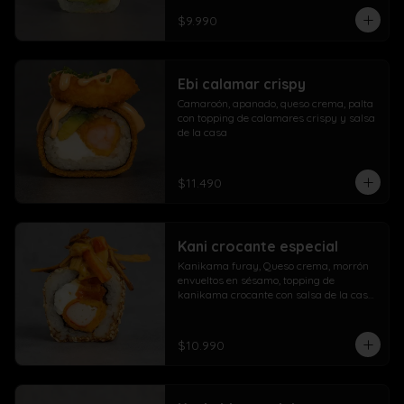
$9.990
Ebi calamar crispy
Camaroón, apanado, queso crema, palta 
con topping de calamares crispy y salsa 
de la casa
$11.490
Kani crocante especial
Kanikama furay, Queso crema, morrón 
envueltos en sésamo, topping de 
kanikama crocante con salsa de la casa 
fuji y salsa agridulce
$10.990