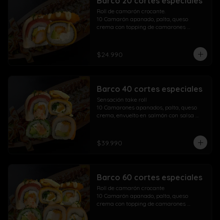
Barco 20 cortes especiales
Roll de camarón crocante.

10 Camarón apanado, palta, queso 
crema con topping de camarones 
crocantes salsa fuji salsa teriyaki y 
lluvia de ciboulette

$24.990
Take Acevichado Rolls

10 Camarón, queso crema, palta, 
envuelto en salmón y ceviche
Barco 40 cortes especiales
Sensación take roll

10 Camarones apanados, palta, queso 
crema, envuelto en salmón con salsa 
acevichada y spicy con lluvia de 
ciboulette

Salmón kani especial

$39.990
10 Salmón apanado, palta, queso crema, 
env. en ciboulette con topping de pasta 
dinamita, masago, salsa spicy y lluvia de 
sésamo

Barco 60 cortes especiales
Maki acevichado roll

10 Camarón apanado, queso crema, 
Roll de camarón crocante

palta, envueltos en atún con topping de 
10 Camarón apanado, palta, queso 
salsa acevichada ciboulette y merkén

crema con topping de camarones 
Pollo crispy roll

crocantes salsa fuji salsa teriyaki y 
10 Pollo apanado, queso crema, cebollín 
lluvia de ciboulette
