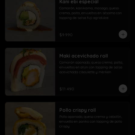
Kani ebi especial
Camarón, kanikama, masago, queso 
crema, palta, envueltos en sésamo con 
topping de salsa fuji agridulce
$9.990
Maki acevichado roll
Camarón apanado, queso crema, palta, 
envueltos en atún con topping de salsa 
acevichada ciboulette y merken
$11.490
Pollo crispy roll
Pollo apanado, queso crema y cebollín, 
envuelto en panko con topping de pollo 
crispy