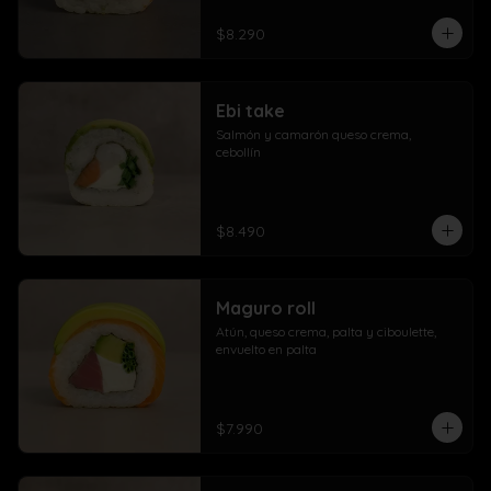
$8.290
Ebi take
Salmón y camarón queso crema,  
cebollín
$8.490
Maguro roll
Atún, queso crema, palta y ciboulette, 
envuelto en palta
$7.990