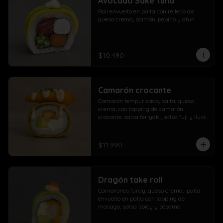
Avocado Sake Tuna
morrón

Roll envuelto en palta con relleno de 
Extra con dedos mozzarella, arrolladito 
queso crema, salmón, pepino y atun
primavera y papas con salchicha
$10.490
Camarón crocante
Camarón tempurizado, palta, queso 
crema, con topping de camarón 
crocante, salsa teriyaki, salsa fuji y lluvia 
de ciboulette
$11.990
Dragón take roll
Camarones furay, queso crema,  palta  
envuelto en palta con topping de 
masago, salsa spicy y sésamo