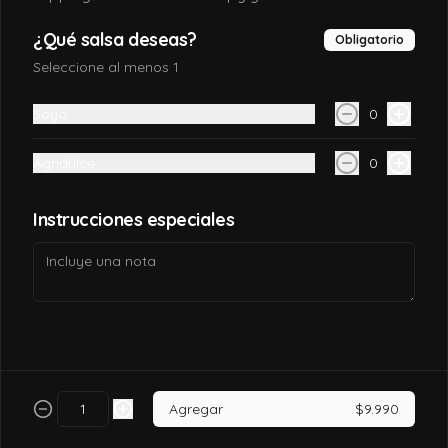
$7.990
¿Qué salsa deseas?
Obligatorio
Seleccione al menos 1
California tori
Soya
0
Pollo, queso crema, palta, envuelto en 
sésamo o ciboulette.
Agridulce
0
$7.490
Instrucciones especiales
California tori cheese
Pollo cocido, queso crema, palta, envuelto 
en sésamo o ciboulette
$6.990
Agregar
$9.990