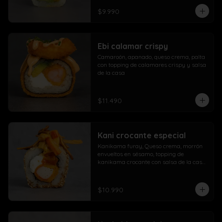
$9.990
Ebi calamar crispy
Camaroón, apanado, queso crema, palta 
con topping de calamares crispy y salsa 
de la casa
$11.490
Kani crocante especial
Kanikama furay, Queso crema, morrón 
envueltos en sésamo, topping de 
kanikama crocante con salsa de la casa 
fuji y salsa agridulce
$10.990