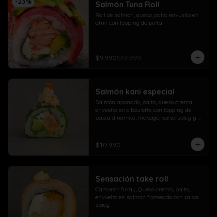
-
23
%
Salmón Tuna Roll
Roll de salmón, queso, palta envuelto en 
atun con topping de palta
$9.990
$12.990
Salmón kani especial
Salmón apanado, palta, queso crema, 
envuelto en ciboulette con topping de 
pasta dinamita, masago, salsa spicy y 
lluvia de sésamo
$10.990
Sensación take roll
Camarón furay, Queso crema, palta, 
envuelto en salmón flameado con salsa 
spicy