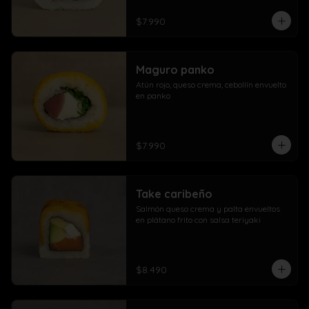
$7.990
Maguro panko
Atún rojo, queso crema, cebollín envuelto 
en panko
$7.990
Take caribeño
Salmón queso crema y palta envueltos 
en plátano frito con salsa teriyaki
$8.490