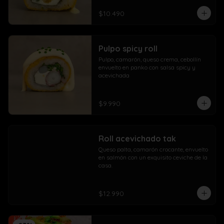
$10.490
Pulpo spicy roll
Pulpo, camarón, queso crema, cebollín 
envuelto en panko con salsa spicy y 
acevichada
$9.990
Roll acevichado tak
Queso palta, camarón crocante, envuelto 
en salmón con un exquisito ceviche de la 
casa.
$12.990