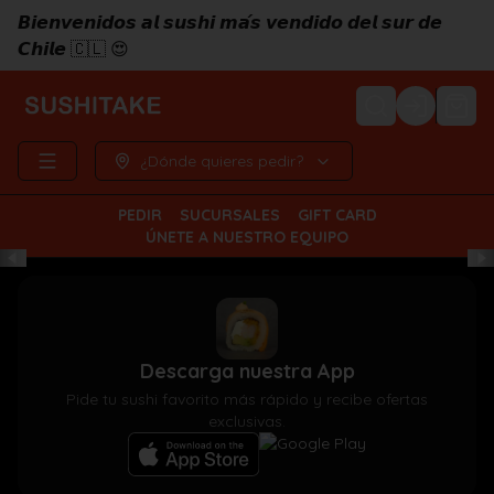
𝘽𝙞𝙚𝙣𝙫𝙚𝙣𝙞𝙙𝙤𝙨 𝙖𝙡 𝙨𝙪𝙨𝙝𝙞 𝙢𝙖́𝙨 𝙫𝙚𝙣𝙙𝙞𝙙𝙤 𝙙𝙚𝙡 𝙨𝙪𝙧 𝙙𝙚
𝘾𝙝𝙞𝙡𝙚 🇨🇱 😍
Login
¿Dónde quieres pedir?
PEDIR
SUCURSALES
GIFT CARD
ÚNETE A NUESTRO EQUIPO
Descarga nuestra App
Pide tu sushi favorito más rápido y recibe ofertas
exclusivas.