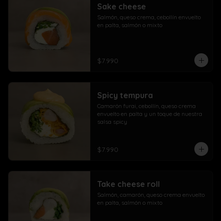
Sake cheese
Salmón, queso crema, cebollín envuelto 
en palta, salmón o mixto
$7.990
Spicy tempura
Camarón furai, cebollín, queso crema 
envuelto en palta y un toque de nuestra 
salsa spicy
$7.990
Take cheese roll
Salmón, camarón, queso crema envuelto 
en palta, salmón o mixto