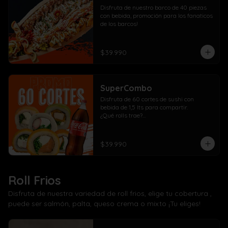
Disfruta de nuestro barco de 40 piezas 
con bebida, promoción para los fanaticos 
de los barcos!
$39.990
SuperCombo
Disfruta de 60 cortes de sushi con 
bebida de 1,5 lts para compartir. 

¿Qué rolls trae?

10 Pollo, cebollín, queso crema envuelto 
panko

10 Kanikama, cebollín, queso crema 
$39.990
envuelto en panko

10 Salmón, cebollín, queso crema 
envuelto en panko

10 Pollo, cebollín, queso crema envuelto 
Roll Frios
en palta

10 Kanikama, cebollín, queso crema 
Disfruta de nuestra variedad de roll frios, elige tu cobertura ,
envuelto en queso

puede ser salmón, palta, queso crema o mixto ¡Tu eliges!
10 Camarón, cebollín, queso crema 
envuelto en salmón