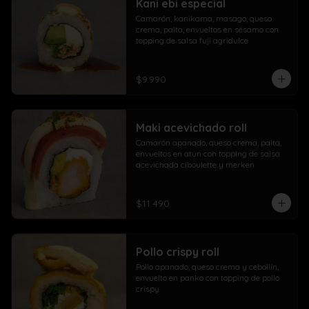
Kani ebi especial
Camarón, kanikama, masago, queso 
crema, palta, envueltos en sésamo con 
topping de salsa fuji agridulce
$9.990
Maki acevichado roll
Camarón apanado, queso crema, palta, 
envueltos en atún con topping de salsa 
acevichada ciboulette y merken
$11.490
Pollo crispy roll
Pollo apanado, queso crema y cebollín, 
envuelto en panko con topping de pollo 
crispy