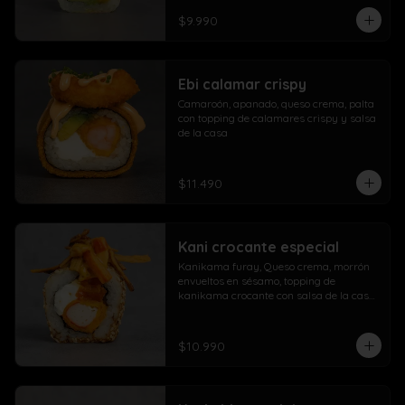
$9.990
Ebi calamar crispy
Camaroón, apanado, queso crema, palta 
con topping de calamares crispy y salsa 
de la casa
$11.490
Kani crocante especial
Kanikama furay, Queso crema, morrón 
envueltos en sésamo, topping de 
kanikama crocante con salsa de la casa 
fuji y salsa agridulce
$10.990