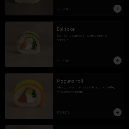
$8.290
Ebi take
Salmón y camarón queso crema,  
cebollín
$8.490
Maguro roll
Atún, queso crema, palta y ciboulette, 
envuelto en palta
$7.990