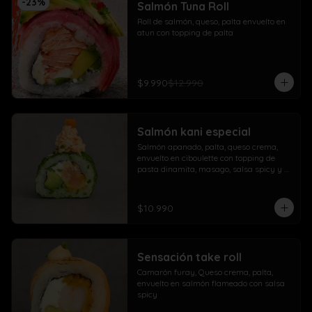
-
23
%
Salmón Tuna Roll
Roll de salmón, queso, palta envuelto en 
atun con topping de palta
$9.990
$12.990
Salmón kani especial
Salmón apanado, palta, queso crema, 
envuelto en ciboulette con topping de 
pasta dinamita, masago, salsa spicy y 
lluvia de sésamo
$10.990
Sensación take roll
Camarón furay, Queso crema, palta, 
envuelto en salmón flameado con salsa 
spicy