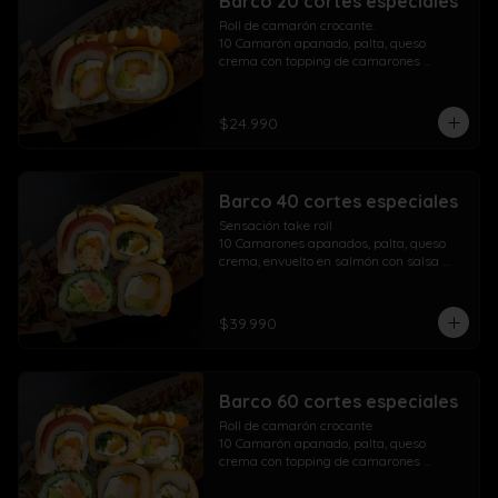
Barco 20 cortes especiales
Roll de camarón crocante.

10 Camarón apanado, palta, queso 
crema con topping de camarones 
crocantes salsa fuji salsa teriyaki y 
lluvia de ciboulette

$24.990
Take Acevichado Rolls

10 Camarón, queso crema, palta, 
envuelto en salmón y ceviche
Barco 40 cortes especiales
Sensación take roll

10 Camarones apanados, palta, queso 
crema, envuelto en salmón con salsa 
acevichada y spicy con lluvia de 
ciboulette

Salmón kani especial

$39.990
10 Salmón apanado, palta, queso crema, 
env. en ciboulette con topping de pasta 
dinamita, masago, salsa spicy y lluvia de 
sésamo

Barco 60 cortes especiales
Maki acevichado roll

10 Camarón apanado, queso crema, 
Roll de camarón crocante

palta, envueltos en atún con topping de 
10 Camarón apanado, palta, queso 
salsa acevichada ciboulette y merkén

crema con topping de camarones 
Pollo crispy roll

crocantes salsa fuji salsa teriyaki y 
10 Pollo apanado, queso crema, cebollín 
lluvia de ciboulette
