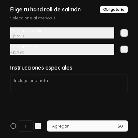
Elige tu hand roll de salmón
Obligatorio
$7.990
Seleccione al menos 1
Salmón cebollin
California tori
+
$5.590
Pollo, queso crema, palta, envuelto en 
sésamo o ciboulette.
Salmón palta
+
$5.990
$7.490
Instrucciones especiales
California tori cheese
Pollo cocido, queso crema, palta, envuelto 
en sésamo o ciboulette
$6.990
Agregar
$0