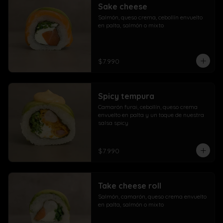
Sake cheese
Salmón, queso crema, cebollín envuelto 
en palta, salmón o mixto
$7.990
Spicy tempura
Camarón furai, cebollín, queso crema 
envuelto en palta y un toque de nuestra 
salsa spicy
$7.990
Take cheese roll
Salmón, camarón, queso crema envuelto 
en palta, salmón o mixto