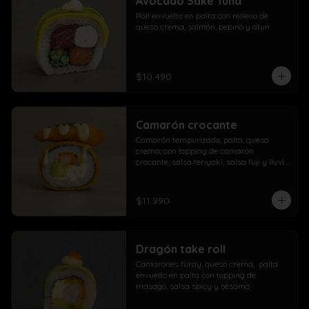
Avocado Sake Tuna
morrón

Roll envuelto en palta con relleno de 
Extra con dedos mozzarella, arrolladito 
queso crema, salmón, pepino y atun
primavera y papas con salchicha
$10.490
Camarón crocante
Camarón tempurizado, palta, queso 
crema, con topping de camarón 
crocante, salsa teriyaki, salsa fuji y lluvia 
de ciboulette
$11.990
Dragón take roll
Camarones furay, queso crema,  palta  
envuelto en palta con topping de 
masago, salsa spicy y sésamo