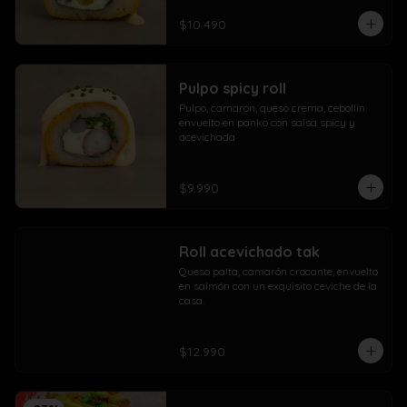
$10.490
Pulpo spicy roll
Pulpo, camarón, queso crema, cebollín 
envuelto en panko con salsa spicy y 
acevichada
$9.990
Roll acevichado tak
Queso palta, camarón crocante, envuelto 
en salmón con un exquisito ceviche de la 
casa.
$12.990