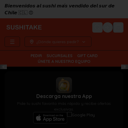
𝘽𝙞𝙚𝙣𝙫𝙚𝙣𝙞𝙙𝙤𝙨 𝙖𝙡 𝙨𝙪𝙨𝙝𝙞 𝙢𝙖́𝙨 𝙫𝙚𝙣𝙙𝙞𝙙𝙤 𝙙𝙚𝙡 𝙨𝙪𝙧 𝙙𝙚
𝘾𝙝𝙞𝙡𝙚 🇨🇱 😍
Login
¿Dónde quieres pedir?
PEDIR
SUCURSALES
GIFT CARD
ÚNETE A NUESTRO EQUIPO
Descarga nuestra App
Pide tu sushi favorito más rápido y recibe ofertas
exclusivas.