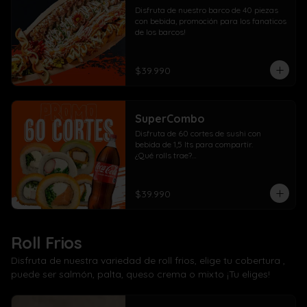
Disfruta de nuestro barco de 40 piezas 
con bebida, promoción para los fanaticos 
de los barcos!
$39.990
SuperCombo
Disfruta de 60 cortes de sushi con 
bebida de 1,5 lts para compartir. 

¿Qué rolls trae?

10 Pollo, cebollín, queso crema envuelto 
panko

10 Kanikama, cebollín, queso crema 
$39.990
envuelto en panko

10 Salmón, cebollín, queso crema 
envuelto en panko

10 Pollo, cebollín, queso crema envuelto 
Roll Frios
en palta

10 Kanikama, cebollín, queso crema 
Disfruta de nuestra variedad de roll frios, elige tu cobertura ,
envuelto en queso

puede ser salmón, palta, queso crema o mixto ¡Tu eliges!
10 Camarón, cebollín, queso crema 
envuelto en salmón