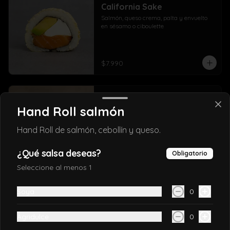
California Sake
Salmón, queso crema, palta y envuelto 
en sésamo o ciboulette
$7.990
California TAKE
Hand Roll salmón
Salmón, queso crema, y cebollín, envuelto 
en sésamo o ciboulette
Hand Roll de salmón, cebollín y queso.
¿Qué salsa deseas?
Obligatorio
$7.690
Seleccione al menos 1
California ebi
Soya
0
Camarón furai, salmón y palta, envuelto 
en sésamo o ciboulette
Agridulce
0