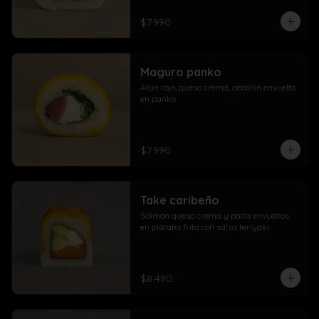
$7.990
Maguro panko
Atún rojo, queso crema, cebollín envuelto 
en panko
$7.990
Take caribeño
Salmón queso crema y palta envueltos 
en plátano frito con salsa teriyaki
$8.490