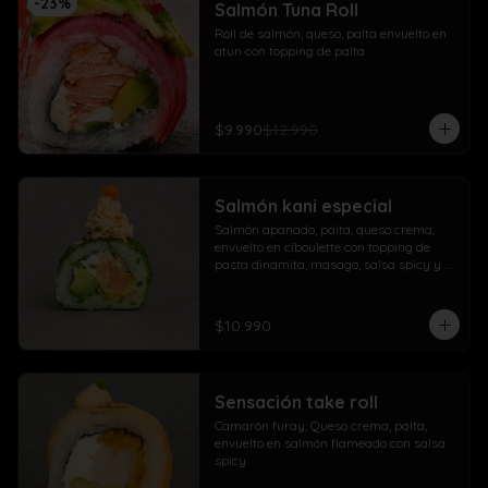
-
23
%
Salmón Tuna Roll
Roll de salmón, queso, palta envuelto en 
atun con topping de palta
$9.990
$12.990
Salmón kani especial
Salmón apanado, palta, queso crema, 
envuelto en ciboulette con topping de 
pasta dinamita, masago, salsa spicy y 
lluvia de sésamo
$10.990
Sensación take roll
Camarón furay, Queso crema, palta, 
envuelto en salmón flameado con salsa 
spicy