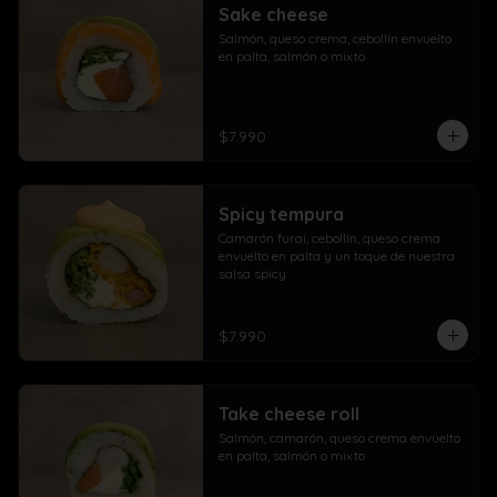
Sake cheese
Salmón, queso crema, cebollín envuelto 
en palta, salmón o mixto
$7.990
Spicy tempura
Camarón furai, cebollín, queso crema 
envuelto en palta y un toque de nuestra 
salsa spicy
$7.990
Take cheese roll
Salmón, camarón, queso crema envuelto 
en palta, salmón o mixto