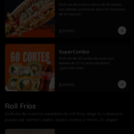
Disfruta de nuestro barco de 40 piezas 
con bebida, promoción para los fanaticos 
de los barcos!
$39.990
SuperCombo
Disfruta de 60 cortes de sushi con 
bebida de 1,5 lts para compartir. 

¿Qué rolls trae?

10 Pollo, cebollín, queso crema envuelto 
panko

10 Kanikama, cebollín, queso crema 
$39.990
envuelto en panko

10 Salmón, cebollín, queso crema 
envuelto en panko

10 Pollo, cebollín, queso crema envuelto 
Roll Frios
en palta

10 Kanikama, cebollín, queso crema 
Disfruta de nuestra variedad de roll frios, elige tu cobertura ,
envuelto en queso

puede ser salmón, palta, queso crema o mixto ¡Tu eliges!
10 Camarón, cebollín, queso crema 
envuelto en salmón