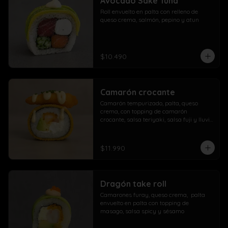
Avocado Sake Tuna
morrón

Roll envuelto en palta con relleno de 
Extra con dedos mozzarella, arrolladito 
queso crema, salmón, pepino y atun
primavera y papas con salchicha
$10.490
Camarón crocante
Camarón tempurizado, palta, queso 
crema, con topping de camarón 
crocante, salsa teriyaki, salsa fuji y lluvia 
de ciboulette
$11.990
Dragón take roll
Camarones furay, queso crema,  palta  
envuelto en palta con topping de 
masago, salsa spicy y sésamo