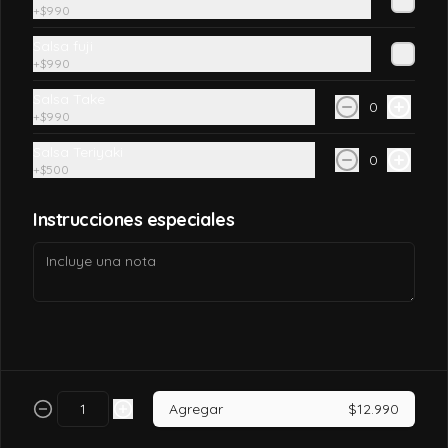
+
$990
$7.990
Salsa fuji
+
$990
Salsa Take
California tori
0
+
$990
Pollo, queso crema, palta, envuelto en 
sésamo o ciboulette.
Salsa Teriyaki
0
+
$500
$7.490
Instrucciones especiales
California tori cheese
Pollo cocido, queso crema, palta, envuelto 
en sésamo o ciboulette
$6.990
Agregar
$12.990