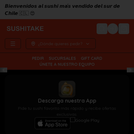
𝘽𝙞𝙚𝙣𝙫𝙚𝙣𝙞𝙙𝙤𝙨 𝙖𝙡 𝙨𝙪𝙨𝙝𝙞 𝙢𝙖́𝙨 𝙫𝙚𝙣𝙙𝙞𝙙𝙤 𝙙𝙚𝙡 𝙨𝙪𝙧 𝙙𝙚
𝘾𝙝𝙞𝙡𝙚 🇨🇱 😍
Login
¿Dónde quieres pedir?
PEDIR
SUCURSALES
GIFT CARD
ÚNETE A NUESTRO EQUIPO
Descarga nuestra App
Pide tu sushi favorito más rápido y recibe ofertas
exclusivas.