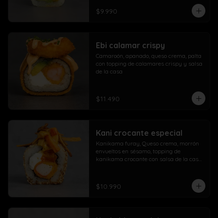
$9.990
Ebi calamar crispy
Camaroón, apanado, queso crema, palta 
con topping de calamares crispy y salsa 
de la casa
$11.490
Kani crocante especial
Kanikama furay, Queso crema, morrón 
envueltos en sésamo, topping de 
kanikama crocante con salsa de la casa 
fuji y salsa agridulce
$10.990