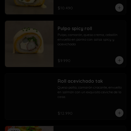
$10.490
Pulpo spicy roll
Pulpo, camarón, queso crema, cebollín 
envuelto en panko con salsa spicy y 
acevichada
$9.990
Roll acevichado tak
Queso palta, camarón crocante, envuelto 
en salmón con un exquisito ceviche de la 
casa.
$12.990