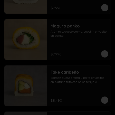
$7.990
Maguro panko
Atún rojo, queso crema, cebollín envuelto 
en panko
$7.990
Take caribeño
Salmón queso crema y palta envueltos 
en plátano frito con salsa teriyaki
$8.490