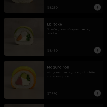
$8.290
Ebi take
Salmón y camarón queso crema,  
cebollín
$8.490
Maguro roll
Atún, queso crema, palta y ciboulette, 
envuelto en palta
$7.990