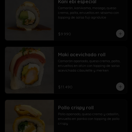
Kani ebi especial
Camarón, kanikama, masago, queso 
crema, palta, envueltos en sésamo con 
topping de salsa fuji agridulce
$9.990
Maki acevichado roll
Camarón apanado, queso crema, palta, 
envueltos en atún con topping de salsa 
acevichada ciboulette y merken
$11.490
Pollo crispy roll
Pollo apanado, queso crema y cebollín, 
envuelto en panko con topping de pollo 
crispy