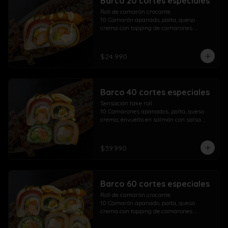
Barco 20 cortes especiales
Roll de camarón crocante.

10 Camarón apanado, palta, queso 
crema con topping de camarones 
crocantes salsa fuji salsa teriyaki y 
lluvia de ciboulette

$24.990
Take Acevichado Rolls

10 Camarón, queso crema, palta, 
envuelto en salmón y ceviche
Barco 40 cortes especiales
Sensación take roll

10 Camarones apanados, palta, queso 
crema, envuelto en salmón con salsa 
acevichada y spicy con lluvia de 
ciboulette

Salmón kani especial

$39.990
10 Salmón apanado, palta, queso crema, 
env. en ciboulette con topping de pasta 
dinamita, masago, salsa spicy y lluvia de 
sésamo

Barco 60 cortes especiales
Maki acevichado roll

10 Camarón apanado, queso crema, 
Roll de camarón crocante

palta, envueltos en atún con topping de 
10 Camarón apanado, palta, queso 
salsa acevichada ciboulette y merkén

crema con topping de camarones 
Pollo crispy roll

crocantes salsa fuji salsa teriyaki y 
10 Pollo apanado, queso crema, cebollín 
lluvia de ciboulette
