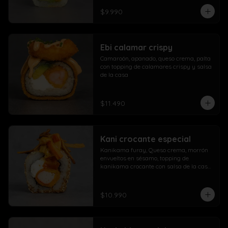
$9.990
Ebi calamar crispy
Camaroón, apanado, queso crema, palta 
con topping de calamares crispy y salsa 
de la casa
$11.490
Kani crocante especial
Kanikama furay, Queso crema, morrón 
envueltos en sésamo, topping de 
kanikama crocante con salsa de la casa 
fuji y salsa agridulce
$10.990