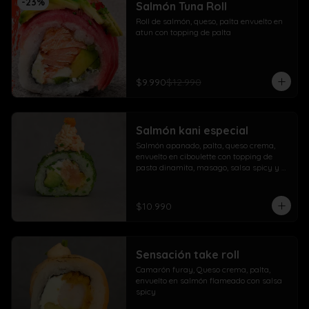
-
23
%
Salmón Tuna Roll
Roll de salmón, queso, palta envuelto en 
atun con topping de palta
$9.990
$12.990
Salmón kani especial
Salmón apanado, palta, queso crema, 
envuelto en ciboulette con topping de 
pasta dinamita, masago, salsa spicy y 
lluvia de sésamo
$10.990
Sensación take roll
Camarón furay, Queso crema, palta, 
envuelto en salmón flameado con salsa 
spicy