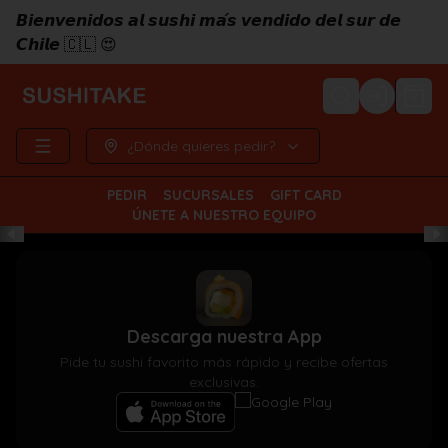
𝘽𝙞𝙚𝙣𝙫𝙚𝙣𝙞𝙙𝙤𝙨 𝙖𝙡 𝙨𝙪𝙨𝙝𝙞 𝙢𝙖́𝙨 𝙫𝙚𝙣𝙙𝙞𝙙𝙤 𝙙𝙚𝙡 𝙨𝙪𝙧 𝙙𝙚
𝘾𝙝𝙞𝙡𝙚 🇨🇱 😍
Login
¿Dónde quieres pedir?
PEDIR
SUCURSALES
GIFT CARD
ÚNETE A NUESTRO EQUIPO
Descarga nuestra App
Pide tu sushi favorito más rápido y recibe ofertas
exclusivas.