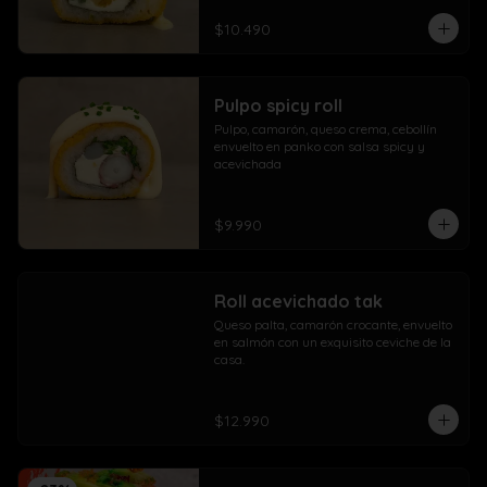
$10.490
Pulpo spicy roll
Pulpo, camarón, queso crema, cebollín 
envuelto en panko con salsa spicy y 
acevichada
$9.990
Roll acevichado tak
Queso palta, camarón crocante, envuelto 
en salmón con un exquisito ceviche de la 
casa.
$12.990