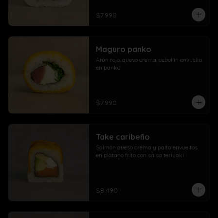
$7.990
Maguro panko
Atún rojo, queso crema, cebollín envuelto 
en panko
$7.990
Take caribeño
Salmón queso crema y palta envueltos 
en plátano frito con salsa teriyaki
$8.490