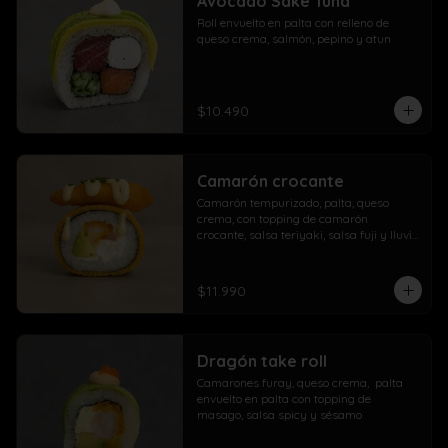
Avocado Sake Tuna
morrón

Roll envuelto en palta con relleno de 
Extra con dedos mozzarella, arrolladito 
queso crema, salmón, pepino y atun
primavera y papas con salchicha
$10.490
Camarón crocante
Camarón tempurizado, palta, queso 
crema, con topping de camarón 
crocante, salsa teriyaki, salsa fuji y lluvia 
de ciboulette
$11.990
Dragón take roll
Camarones furay, queso crema,  palta  
envuelto en palta con topping de 
masago, salsa spicy y sésamo