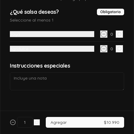
$7.990
¿Qué salsa deseas?
Obligatorio
Seleccione al menos 1
California tori
Soya
0
Pollo, queso crema, palta, envuelto en 
sésamo o ciboulette.
Agridulce
0
$7.490
Instrucciones especiales
California tori cheese
Pollo cocido, queso crema, palta, envuelto 
en sésamo o ciboulette
$6.990
Agregar
$10.990