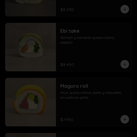
$8.290
Ebi take
Salmón y camarón queso crema,  
cebollín
$8.490
Maguro roll
Atún, queso crema, palta y ciboulette, 
envuelto en palta
$7.990