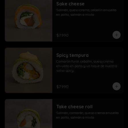
Sake cheese
Salmón, queso crema, cebollín envuelto 
en palta, salmón o mixto
$7.990
Spicy tempura
Camarón furai, cebollín, queso crema 
envuelto en palta y un toque de nuestra 
salsa spicy
$7.990
Take cheese roll
Salmón, camarón, queso crema envuelto 
en palta, salmón o mixto