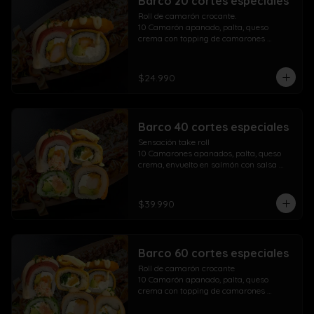
Barco 20 cortes especiales
Roll de camarón crocante.

10 Camarón apanado, palta, queso 
crema con topping de camarones 
crocantes salsa fuji salsa teriyaki y 
lluvia de ciboulette

$24.990
Take Acevichado Rolls

10 Camarón, queso crema, palta, 
envuelto en salmón y ceviche
Barco 40 cortes especiales
Sensación take roll

10 Camarones apanados, palta, queso 
crema, envuelto en salmón con salsa 
acevichada y spicy con lluvia de 
ciboulette

Salmón kani especial

$39.990
10 Salmón apanado, palta, queso crema, 
env. en ciboulette con topping de pasta 
dinamita, masago, salsa spicy y lluvia de 
sésamo

Barco 60 cortes especiales
Maki acevichado roll

10 Camarón apanado, queso crema, 
Roll de camarón crocante

palta, envueltos en atún con topping de 
10 Camarón apanado, palta, queso 
salsa acevichada ciboulette y merkén

crema con topping de camarones 
Pollo crispy roll

crocantes salsa fuji salsa teriyaki y 
10 Pollo apanado, queso crema, cebollín 
lluvia de ciboulette
