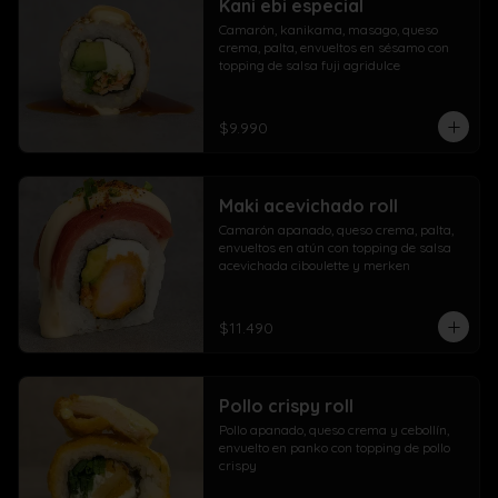
Kani ebi especial
Camarón, kanikama, masago, queso 
crema, palta, envueltos en sésamo con 
topping de salsa fuji agridulce
$9.990
Maki acevichado roll
Camarón apanado, queso crema, palta, 
envueltos en atún con topping de salsa 
acevichada ciboulette y merken
$11.490
Pollo crispy roll
Pollo apanado, queso crema y cebollín, 
envuelto en panko con topping de pollo 
crispy