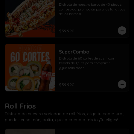
Disfruta de nuestro barco de 40 piezas 
con bebida, promoción para los fanaticos 
de los barcos!
$39.990
SuperCombo
Disfruta de 60 cortes de sushi con 
bebida de 1,5 lts para compartir. 

¿Qué rolls trae?

10 Pollo, cebollín, queso crema envuelto 
panko

10 Kanikama, cebollín, queso crema 
$39.990
envuelto en panko

10 Salmón, cebollín, queso crema 
envuelto en panko

10 Pollo, cebollín, queso crema envuelto 
Roll Frios
en palta

10 Kanikama, cebollín, queso crema 
Disfruta de nuestra variedad de roll frios, elige tu cobertura ,
envuelto en queso

puede ser salmón, palta, queso crema o mixto ¡Tu eliges!
10 Camarón, cebollín, queso crema 
envuelto en salmón