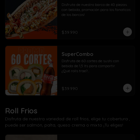
Disfruta de nuestro barco de 40 piezas 
con bebida, promoción para los fanaticos 
de los barcos!
$39.990
SuperCombo
Disfruta de 60 cortes de sushi con 
bebida de 1,5 lts para compartir. 

¿Qué rolls trae?

10 Pollo, cebollín, queso crema envuelto 
panko

10 Kanikama, cebollín, queso crema 
$39.990
envuelto en panko

10 Salmón, cebollín, queso crema 
envuelto en panko

10 Pollo, cebollín, queso crema envuelto 
Roll Frios
en palta

10 Kanikama, cebollín, queso crema 
Disfruta de nuestra variedad de roll frios, elige tu cobertura ,
envuelto en queso

puede ser salmón, palta, queso crema o mixto ¡Tu eliges!
10 Camarón, cebollín, queso crema 
envuelto en salmón