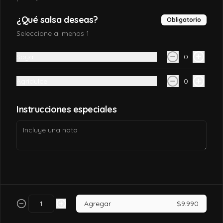
$7.990
¿Qué salsa deseas?
Obligatorio
Seleccione al menos 1
California tori
Soya
0
Pollo, queso crema, palta, envuelto en 
sésamo o ciboulette.
Agridulce
0
$7.490
Instrucciones especiales
California tori cheese
Pollo cocido, queso crema, palta, envuelto 
en sésamo o ciboulette
$6.990
Agregar
$9.990