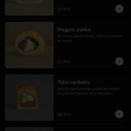
$7.990
Maguro panko
Atún rojo, queso crema, cebollín envuelto 
en panko
$7.990
Take caribeño
Salmón queso crema y palta envueltos 
en plátano frito con salsa teriyaki
$8.490