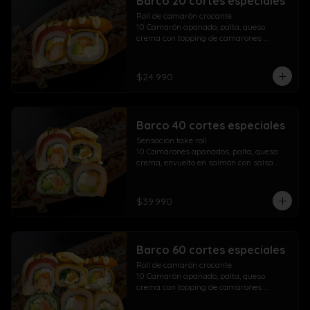
Barco 20 cortes especiales
Roll de camarón crocante.

10 Camarón apanado, palta, queso 
crema con topping de camarones 
crocantes salsa fuji salsa teriyaki y 
lluvia de ciboulette

$24.990
Take Acevichado Rolls

10 Camarón, queso crema, palta, 
envuelto en salmón y ceviche
Barco 40 cortes especiales
Sensación take roll

10 Camarones apanados, palta, queso 
crema, envuelto en salmón con salsa 
acevichada y spicy con lluvia de 
ciboulette

Salmón kani especial

$39.990
10 Salmón apanado, palta, queso crema, 
env. en ciboulette con topping de pasta 
dinamita, masago, salsa spicy y lluvia de 
sésamo

Barco 60 cortes especiales
Maki acevichado roll

10 Camarón apanado, queso crema, 
Roll de camarón crocante

palta, envueltos en atún con topping de 
10 Camarón apanado, palta, queso 
salsa acevichada ciboulette y merkén

crema con topping de camarones 
Pollo crispy roll

crocantes salsa fuji salsa teriyaki y 
10 Pollo apanado, queso crema, cebollín 
lluvia de ciboulette
