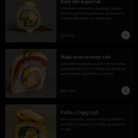
Kani ebi especial
Camarón, kanikama, masago, queso 
crema, palta, envueltos en sésamo con 
topping de salsa fuji agridulce
$9.990
Maki acevichado roll
Camarón apanado, queso crema, palta, 
envueltos en atún con topping de salsa 
acevichada ciboulette y merken
$11.490
Pollo crispy roll
Pollo apanado, queso crema y cebollín, 
envuelto en panko con topping de pollo 
crispy