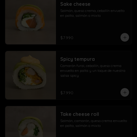
Sake cheese
Salmón, queso crema, cebollín envuelto 
en palta, salmón o mixto
$7.990
Spicy tempura
Camarón furai, cebollín, queso crema 
envuelto en palta y un toque de nuestra 
salsa spicy
$7.990
Take cheese roll
Salmón, camarón, queso crema envuelto 
en palta, salmón o mixto