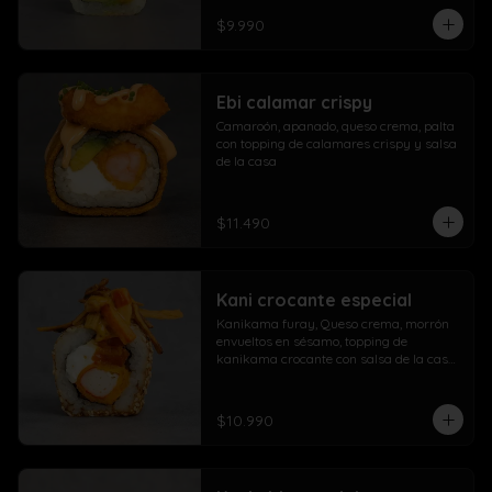
$9.990
Ebi calamar crispy
Camaroón, apanado, queso crema, palta 
con topping de calamares crispy y salsa 
de la casa
$11.490
Kani crocante especial
Kanikama furay, Queso crema, morrón 
envueltos en sésamo, topping de 
kanikama crocante con salsa de la casa 
fuji y salsa agridulce
$10.990