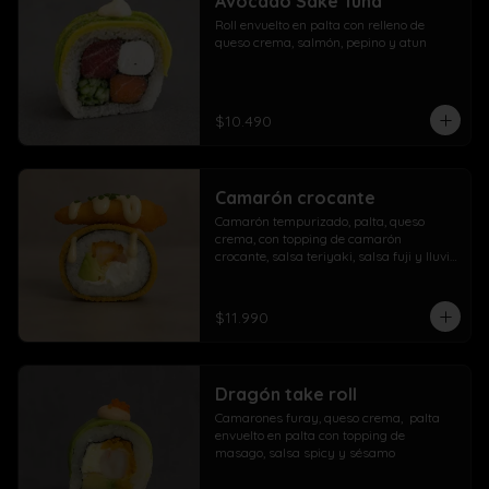
Avocado Sake Tuna
morrón

Roll envuelto en palta con relleno de 
Extra con dedos mozzarella, arrolladito 
queso crema, salmón, pepino y atun
primavera y papas con salchicha
$10.490
Camarón crocante
Camarón tempurizado, palta, queso 
crema, con topping de camarón 
crocante, salsa teriyaki, salsa fuji y lluvia 
de ciboulette
$11.990
Dragón take roll
Camarones furay, queso crema,  palta  
envuelto en palta con topping de 
masago, salsa spicy y sésamo