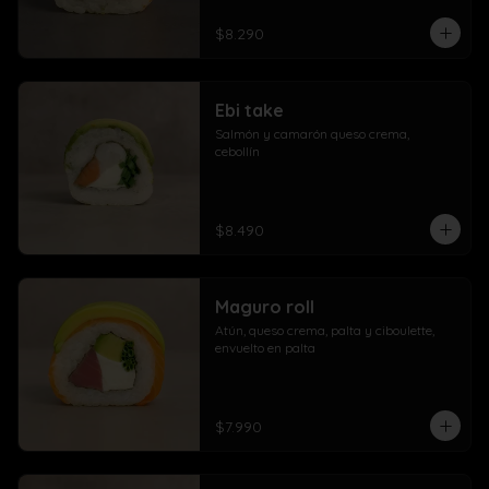
$8.290
Ebi take
Salmón y camarón queso crema,  
cebollín
$8.490
Maguro roll
Atún, queso crema, palta y ciboulette, 
envuelto en palta
$7.990