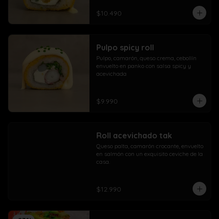
$10.490
Pulpo spicy roll
Pulpo, camarón, queso crema, cebollín 
envuelto en panko con salsa spicy y 
acevichada
$9.990
Roll acevichado tak
Queso palta, camarón crocante, envuelto 
en salmón con un exquisito ceviche de la 
casa.
$12.990