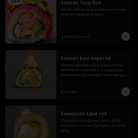
-
23
%
Salmón Tuna Roll
Roll de salmón, queso, palta envuelto en 
atun con topping de palta
$9.990
$12.990
Salmón kani especial
Salmón apanado, palta, queso crema, 
envuelto en ciboulette con topping de 
pasta dinamita, masago, salsa spicy y 
lluvia de sésamo
$10.990
Sensación take roll
Camarón furay, Queso crema, palta, 
envuelto en salmón flameado con salsa 
spicy