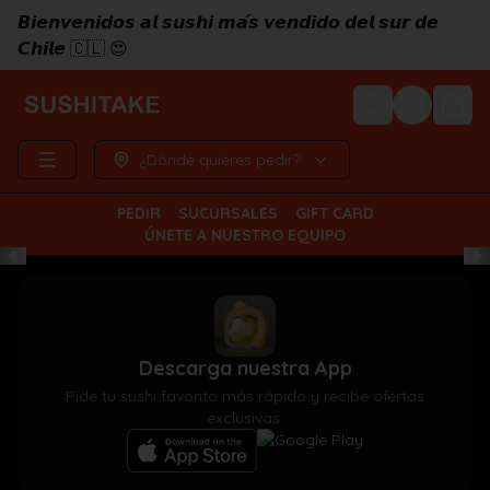
𝘽𝙞𝙚𝙣𝙫𝙚𝙣𝙞𝙙𝙤𝙨 𝙖𝙡 𝙨𝙪𝙨𝙝𝙞 𝙢𝙖́𝙨 𝙫𝙚𝙣𝙙𝙞𝙙𝙤 𝙙𝙚𝙡 𝙨𝙪𝙧 𝙙𝙚
𝘾𝙝𝙞𝙡𝙚 🇨🇱 😍
Login
¿Dónde quieres pedir?
PEDIR
SUCURSALES
GIFT CARD
ÚNETE A NUESTRO EQUIPO
Descarga nuestra App
Pide tu sushi favorito más rápido y recibe ofertas
exclusivas.