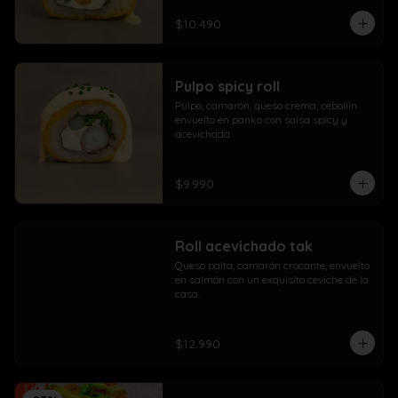
$10.490
Pulpo spicy roll
Pulpo, camarón, queso crema, cebollín 
envuelto en panko con salsa spicy y 
acevichada
$9.990
Roll acevichado tak
Queso palta, camarón crocante, envuelto 
en salmón con un exquisito ceviche de la 
casa.
$12.990