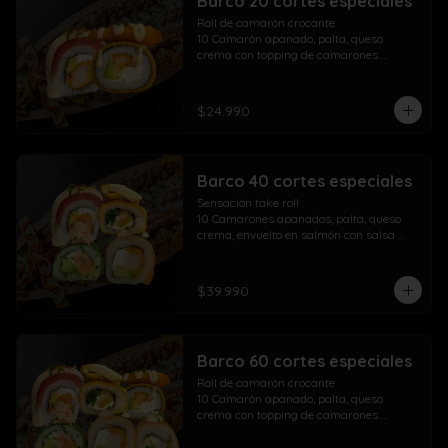
Barco 20 cortes especiales
Roll de camarón crocante.

10 Camarón apanado, palta, queso 
crema con topping de camarones 
crocantes salsa fuji salsa teriyaki y 
lluvia de ciboulette

$24.990
Take Acevichado Rolls

10 Camarón, queso crema, palta, 
envuelto en salmón y ceviche
Barco 40 cortes especiales
Sensación take roll

10 Camarones apanados, palta, queso 
crema, envuelto en salmón con salsa 
acevichada y spicy con lluvia de 
ciboulette

Salmón kani especial

$39.990
10 Salmón apanado, palta, queso crema, 
env. en ciboulette con topping de pasta 
dinamita, masago, salsa spicy y lluvia de 
sésamo

Barco 60 cortes especiales
Maki acevichado roll

10 Camarón apanado, queso crema, 
Roll de camarón crocante

palta, envueltos en atún con topping de 
10 Camarón apanado, palta, queso 
salsa acevichada ciboulette y merkén

crema con topping de camarones 
Pollo crispy roll

crocantes salsa fuji salsa teriyaki y 
10 Pollo apanado, queso crema, cebollín 
lluvia de ciboulette
