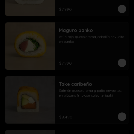
$7.990
Maguro panko
Atún rojo, queso crema, cebollín envuelto 
en panko
$7.990
Take caribeño
Salmón queso crema y palta envueltos 
en plátano frito con salsa teriyaki
$8.490