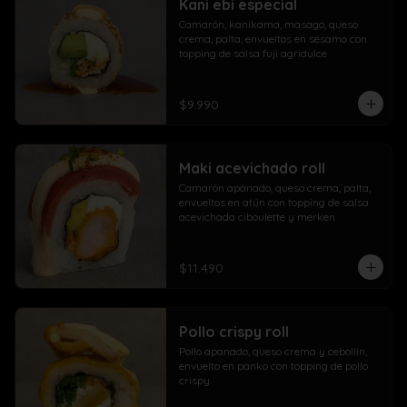
Kani ebi especial
Camarón, kanikama, masago, queso 
crema, palta, envueltos en sésamo con 
topping de salsa fuji agridulce
$9.990
Maki acevichado roll
Camarón apanado, queso crema, palta, 
envueltos en atún con topping de salsa 
acevichada ciboulette y merken
$11.490
Pollo crispy roll
Pollo apanado, queso crema y cebollín, 
envuelto en panko con topping de pollo 
crispy