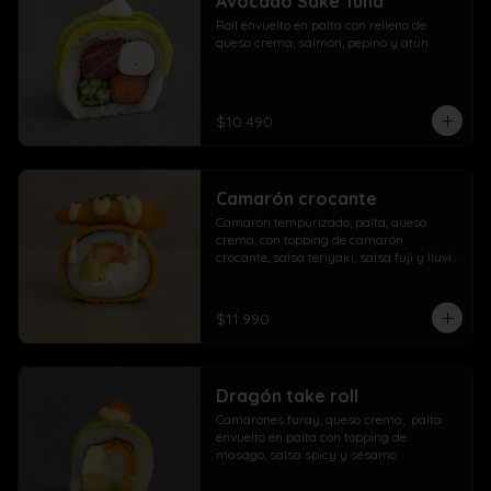
Avocado Sake Tuna
morrón

Roll envuelto en palta con relleno de 
Extra con dedos mozzarella, arrolladito 
queso crema, salmón, pepino y atun
primavera y papas con salchicha
$10.490
Camarón crocante
Camarón tempurizado, palta, queso 
crema, con topping de camarón 
crocante, salsa teriyaki, salsa fuji y lluvia 
de ciboulette
$11.990
Dragón take roll
Camarones furay, queso crema,  palta  
envuelto en palta con topping de 
masago, salsa spicy y sésamo