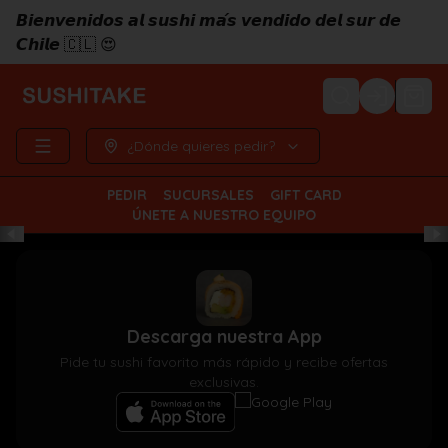
𝘽𝙞𝙚𝙣𝙫𝙚𝙣𝙞𝙙𝙤𝙨 𝙖𝙡 𝙨𝙪𝙨𝙝𝙞 𝙢𝙖́𝙨 𝙫𝙚𝙣𝙙𝙞𝙙𝙤 𝙙𝙚𝙡 𝙨𝙪𝙧 𝙙𝙚
𝘾𝙝𝙞𝙡𝙚 🇨🇱 😍
Login
¿Dónde quieres pedir?
PEDIR
SUCURSALES
GIFT CARD
ÚNETE A NUESTRO EQUIPO
Descarga nuestra App
Pide tu sushi favorito más rápido y recibe ofertas
exclusivas.