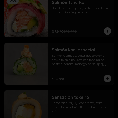
-
23
%
Salmón Tuna Roll
Roll de salmón, queso, palta envuelto en 
atun con topping de palta
$9.990
$12.990
Salmón kani especial
Salmón apanado, palta, queso crema, 
envuelto en ciboulette con topping de 
pasta dinamita, masago, salsa spicy y 
lluvia de sésamo
$10.990
Sensación take roll
Camarón furay, Queso crema, palta, 
envuelto en salmón flameado con salsa 
spicy