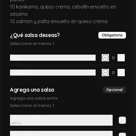
California Sake
10 kanikama, queso crema, cebollín envuelto en
Salmón, queso crema, palta y envuelto 
sésamo
en sésamo o ciboulette
10 salmón y palta envuelto en queso crema
¿Qué salsa deseas?
Obligatorio
$7.990
Seleccione al menos 1
Soya
0
California TAKE
Salmón, queso crema, y cebollín, envuelto 
en sésamo o ciboulette
Agridulce
0
Agrega una salsa
Opcional
$7.690
Agrega una salsa extra
Seleccione al menos 1
California ebi
Salsa acevichada
Camarón furai, salmón y palta, envuelto 
+
$990
en sésamo o ciboulette
Salsa cilantro