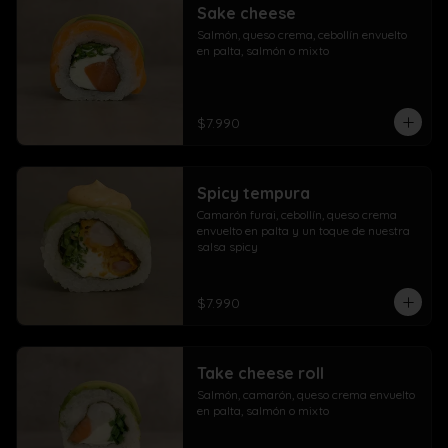
Sake cheese
Salmón, queso crema, cebollín envuelto 
en palta, salmón o mixto
$7.990
Spicy tempura
Camarón furai, cebollín, queso crema 
envuelto en palta y un toque de nuestra 
salsa spicy
$7.990
Take cheese roll
Salmón, camarón, queso crema envuelto 
en palta, salmón o mixto