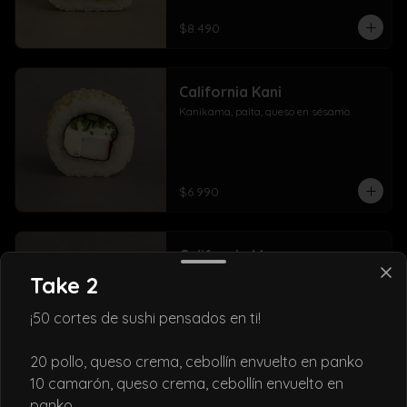
$8.490
California Kani
Kanikama, palta, queso en sésamo.
$6.990
California Maguro
Atún, palta, queso crema y cebollín, 
Take 2
envuelto en sésamo o ciboulette.
¡50 cortes de sushi pensados en ti!
$8.490
20 pollo, queso crema, cebollín envuelto en panko
10 camarón, queso crema, cebollín envuelto en
panko