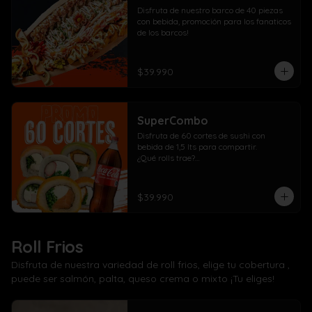
Disfruta de nuestro barco de 40 piezas 
con bebida, promoción para los fanaticos 
de los barcos!
$39.990
SuperCombo
Disfruta de 60 cortes de sushi con 
bebida de 1,5 lts para compartir. 

¿Qué rolls trae?

10 Pollo, cebollín, queso crema envuelto 
panko

10 Kanikama, cebollín, queso crema 
$39.990
envuelto en panko

10 Salmón, cebollín, queso crema 
envuelto en panko

10 Pollo, cebollín, queso crema envuelto 
Roll Frios
en palta

10 Kanikama, cebollín, queso crema 
Disfruta de nuestra variedad de roll frios, elige tu cobertura ,
envuelto en queso

puede ser salmón, palta, queso crema o mixto ¡Tu eliges!
10 Camarón, cebollín, queso crema 
envuelto en salmón