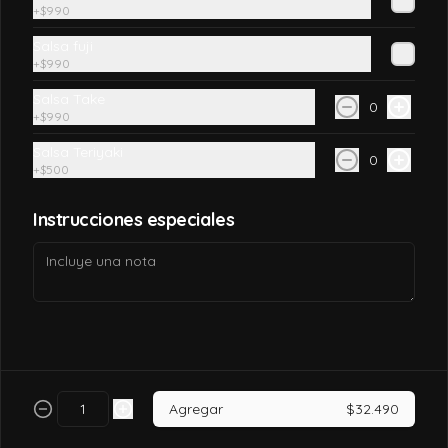
+
$990
$7.990
Salsa fuji
+
$990
Salsa Take
California tori
0
+
$990
Pollo, queso crema, palta, envuelto en 
sésamo o ciboulette.
Salsa Teriyaki
0
+
$500
$7.490
Instrucciones especiales
California tori cheese
Pollo cocido, queso crema, palta, envuelto 
en sésamo o ciboulette
$6.990
Agregar
$32.490