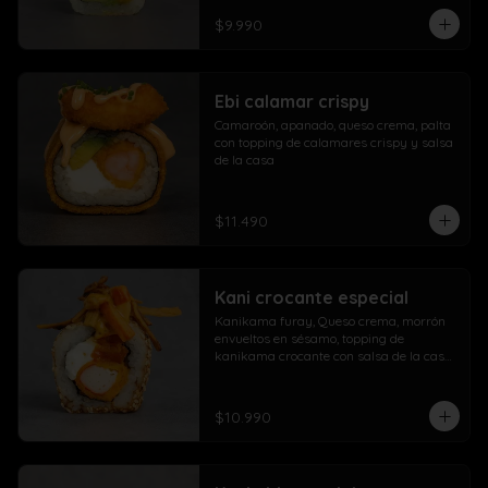
$9.990
Ebi calamar crispy
Camaroón, apanado, queso crema, palta 
con topping de calamares crispy y salsa 
de la casa
$11.490
Kani crocante especial
Kanikama furay, Queso crema, morrón 
envueltos en sésamo, topping de 
kanikama crocante con salsa de la casa 
fuji y salsa agridulce
$10.990