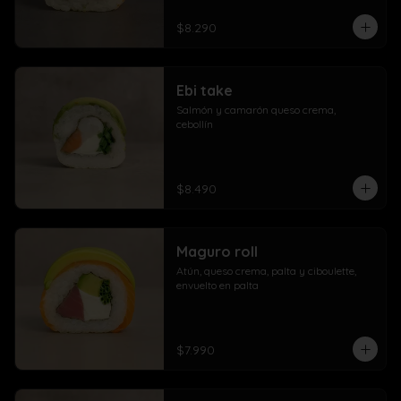
$8.290
Ebi take
Salmón y camarón queso crema,  
cebollín
$8.490
Maguro roll
Atún, queso crema, palta y ciboulette, 
envuelto en palta
$7.990