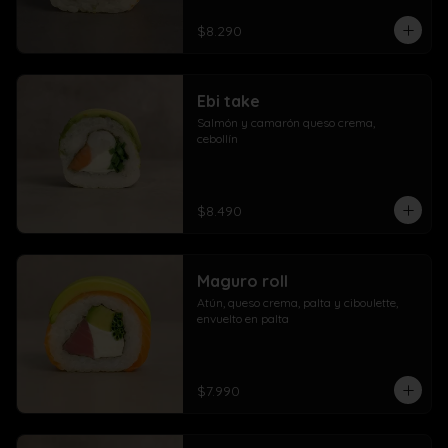
$8.290
Ebi take
Salmón y camarón queso crema,  
cebollín
$8.490
Maguro roll
Atún, queso crema, palta y ciboulette, 
envuelto en palta
$7.990