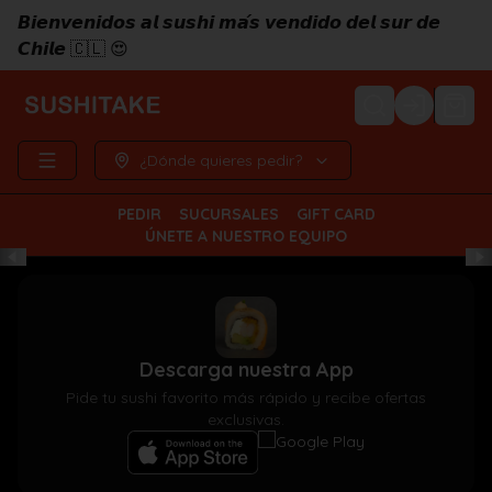
𝘽𝙞𝙚𝙣𝙫𝙚𝙣𝙞𝙙𝙤𝙨 𝙖𝙡 𝙨𝙪𝙨𝙝𝙞 𝙢𝙖́𝙨 𝙫𝙚𝙣𝙙𝙞𝙙𝙤 𝙙𝙚𝙡 𝙨𝙪𝙧 𝙙𝙚
𝘾𝙝𝙞𝙡𝙚 🇨🇱 😍
Login
¿Dónde quieres pedir?
PEDIR
SUCURSALES
GIFT CARD
ÚNETE A NUESTRO EQUIPO
Descarga nuestra App
Pide tu sushi favorito más rápido y recibe ofertas
exclusivas.