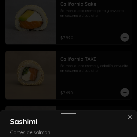
California Sake
Salmón, queso crema, palta y envuelto 
en sésamo o ciboulette
$7.990
California TAKE
Salmón, queso crema, y cebollín, envuelto 
en sésamo o ciboulette
$7.690
California ebi
Sashimi
Camarón furai, salmón y palta, envuelto 
en sésamo o ciboulette
Cortes de salmon