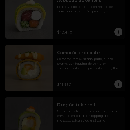
Avocado Sake Tuna
morrón

Roll envuelto en palta con relleno de 
Extra con dedos mozzarella, arrolladito 
queso crema, salmón, pepino y atun
primavera y papas con salchicha
$10.490
Camarón crocante
Camarón tempurizado, palta, queso 
crema, con topping de camarón 
crocante, salsa teriyaki, salsa fuji y lluvia 
de ciboulette
$11.990
Dragón take roll
Camarones furay, queso crema,  palta  
envuelto en palta con topping de 
masago, salsa spicy y sésamo