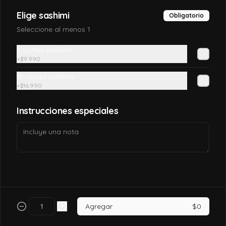
Elige sashimi
Obligatorio
$7.990
Seleccione al menos 1
9 cortes sashimi
California tori
+
$9.990
Pollo, queso crema, palta, envuelto en 
sésamo o ciboulette.
15 cortes sashimi
+
$16.990
$7.490
Instrucciones especiales
California tori cheese
Pollo cocido, queso crema, palta, envuelto 
en sésamo o ciboulette
$6.990
Agregar
$0