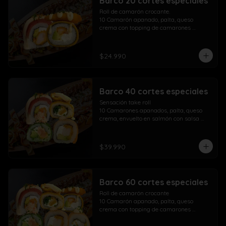
Barco 20 cortes especiales
Roll de camarón crocante.

10 Camarón apanado, palta, queso 
crema con topping de camarones 
crocantes salsa fuji salsa teriyaki y 
lluvia de ciboulette

$24.990
Take Acevichado Rolls

10 Camarón, queso crema, palta, 
envuelto en salmón y ceviche
Barco 40 cortes especiales
Sensación take roll

10 Camarones apanados, palta, queso 
crema, envuelto en salmón con salsa 
acevichada y spicy con lluvia de 
ciboulette

Salmón kani especial

$39.990
10 Salmón apanado, palta, queso crema, 
env. en ciboulette con topping de pasta 
dinamita, masago, salsa spicy y lluvia de 
sésamo

Barco 60 cortes especiales
Maki acevichado roll

10 Camarón apanado, queso crema, 
Roll de camarón crocante

palta, envueltos en atún con topping de 
10 Camarón apanado, palta, queso 
salsa acevichada ciboulette y merkén

crema con topping de camarones 
Pollo crispy roll

crocantes salsa fuji salsa teriyaki y 
10 Pollo apanado, queso crema, cebollín 
lluvia de ciboulette
