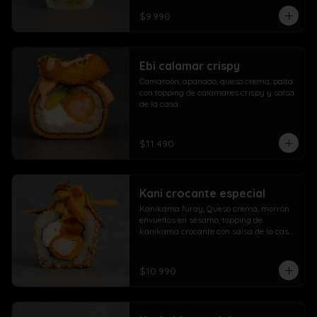
$9.990
Ebi calamar crispy
Camaroón, apanado, queso crema, palta 
con topping de calamares crispy y salsa 
de la casa
$11.490
Kani crocante especial
Kanikama furay, Queso crema, morrón 
envueltos en sésamo, topping de 
kanikama crocante con salsa de la casa 
fuji y salsa agridulce
$10.990