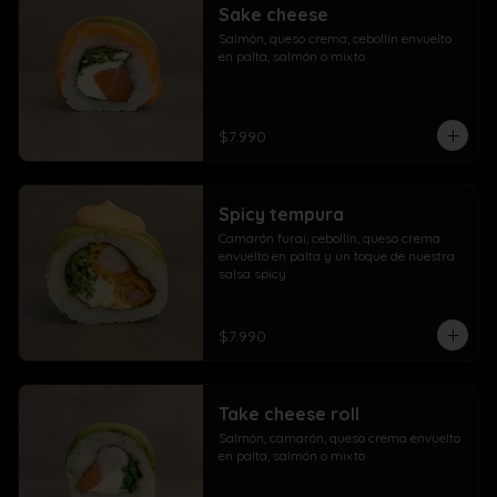
Sake cheese
Salmón, queso crema, cebollín envuelto 
en palta, salmón o mixto
$7.990
Spicy tempura
Camarón furai, cebollín, queso crema 
envuelto en palta y un toque de nuestra 
salsa spicy
$7.990
Take cheese roll
Salmón, camarón, queso crema envuelto 
en palta, salmón o mixto