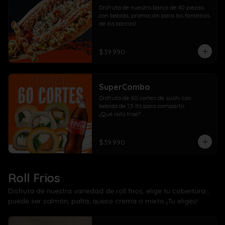
Disfruta de nuestro barco de 40 piezas 
con bebida, promoción para los fanaticos 
de los barcos!
$39.990
SuperCombo
Disfruta de 60 cortes de sushi con 
bebida de 1,5 lts para compartir. 

¿Qué rolls trae?

10 Pollo, cebollín, queso crema envuelto 
panko

10 Kanikama, cebollín, queso crema 
$39.990
envuelto en panko

10 Salmón, cebollín, queso crema 
envuelto en panko

10 Pollo, cebollín, queso crema envuelto 
Roll Frios
en palta

10 Kanikama, cebollín, queso crema 
Disfruta de nuestra variedad de roll frios, elige tu cobertura ,
envuelto en queso

puede ser salmón, palta, queso crema o mixto ¡Tu eliges!
10 Camarón, cebollín, queso crema 
envuelto en salmón