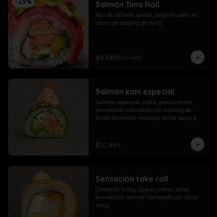
-
23
%
Salmón Tuna Roll
Roll de salmón, queso, palta envuelto en 
atun con topping de palta
$9.990
$12.990
Salmón kani especial
Salmón apanado, palta, queso crema, 
envuelto en ciboulette con topping de 
pasta dinamita, masago, salsa spicy y 
lluvia de sésamo
$10.990
Sensación take roll
Camarón furay, Queso crema, palta, 
envuelto en salmón flameado con salsa 
spicy