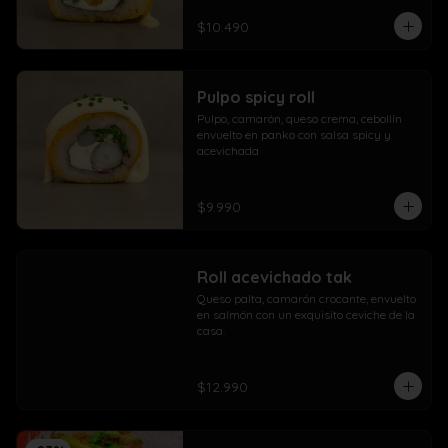
$10.490
Pulpo spicy roll
Pulpo, camarón, queso crema, cebollín 
envuelto en panko con salsa spicy y 
acevichada
$9.990
Roll acevichado tak
Queso palta, camarón crocante, envuelto 
en salmón con un exquisito ceviche de la 
casa.
$12.990