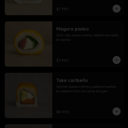
$7.990
Maguro panko
Atún rojo, queso crema, cebollín envuelto 
en panko
$7.990
Take caribeño
Salmón queso crema y palta envueltos 
en plátano frito con salsa teriyaki
$8.490