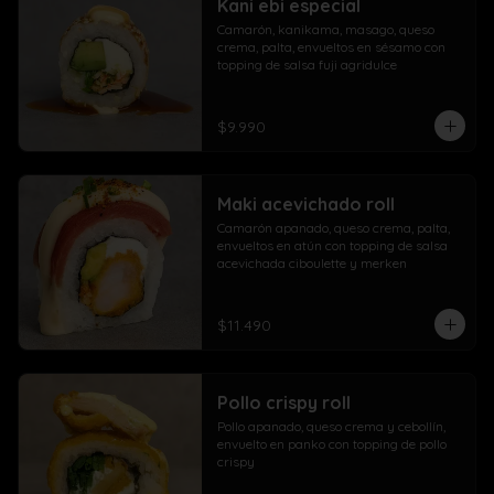
Kani ebi especial
Camarón, kanikama, masago, queso 
crema, palta, envueltos en sésamo con 
topping de salsa fuji agridulce
$9.990
Maki acevichado roll
Camarón apanado, queso crema, palta, 
envueltos en atún con topping de salsa 
acevichada ciboulette y merken
$11.490
Pollo crispy roll
Pollo apanado, queso crema y cebollín, 
envuelto en panko con topping de pollo 
crispy