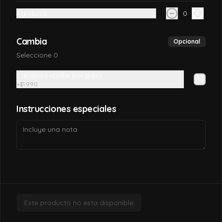
Agridulce
0
$7.990
Cambia
Opcional
California tori
Seleccione 0
Pollo, queso crema, palta, envuelto en 
sésamo o ciboulette.
Cambia cebollín por palta
+
$1.990
$7.490
Instrucciones especiales
California tori cheese
Pollo cocido, queso crema, palta, envuelto 
en sésamo o ciboulette
$6.990
Este producto no esta disponible