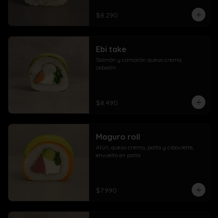
$8.290
Ebi take
Salmón y camarón queso crema,  
cebollín
$8.490
Maguro roll
Atún, queso crema, palta y ciboulette, 
envuelto en palta
$7.990