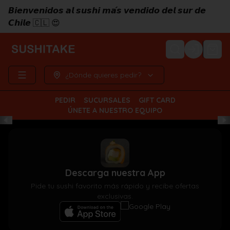
𝘽𝙞𝙚𝙣𝙫𝙚𝙣𝙞𝙙𝙤𝙨 𝙖𝙡 𝙨𝙪𝙨𝙝𝙞 𝙢𝙖́𝙨 𝙫𝙚𝙣𝙙𝙞𝙙𝙤 𝙙𝙚𝙡 𝙨𝙪𝙧 𝙙𝙚
𝘾𝙝𝙞𝙡𝙚 🇨🇱 😍
Login
¿Dónde quieres pedir?
PEDIR
SUCURSALES
GIFT CARD
ÚNETE A NUESTRO EQUIPO
Descarga nuestra App
Pide tu sushi favorito más rápido y recibe ofertas
exclusivas.