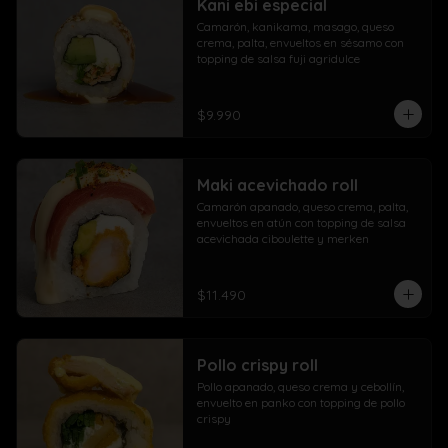
Kani ebi especial
Camarón, kanikama, masago, queso 
crema, palta, envueltos en sésamo con 
topping de salsa fuji agridulce
$9.990
Maki acevichado roll
Camarón apanado, queso crema, palta, 
envueltos en atún con topping de salsa 
acevichada ciboulette y merken
$11.490
Pollo crispy roll
Pollo apanado, queso crema y cebollín, 
envuelto en panko con topping de pollo 
crispy