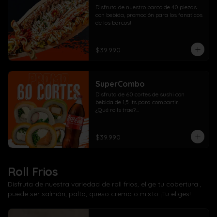
Disfruta de nuestro barco de 40 piezas 
con bebida, promoción para los fanaticos 
de los barcos!
$39.990
SuperCombo
Disfruta de 60 cortes de sushi con 
bebida de 1,5 lts para compartir. 

¿Qué rolls trae?

10 Pollo, cebollín, queso crema envuelto 
panko

10 Kanikama, cebollín, queso crema 
$39.990
envuelto en panko

10 Salmón, cebollín, queso crema 
envuelto en panko

10 Pollo, cebollín, queso crema envuelto 
Roll Frios
en palta

10 Kanikama, cebollín, queso crema 
Disfruta de nuestra variedad de roll frios, elige tu cobertura ,
envuelto en queso

puede ser salmón, palta, queso crema o mixto ¡Tu eliges!
10 Camarón, cebollín, queso crema 
envuelto en salmón