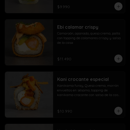
$9.990
Ebi calamar crispy
Camaroón, apanado, queso crema, palta 
con topping de calamares crispy y salsa 
de la casa
$11.490
Kani crocante especial
Kanikama furay, Queso crema, morrón 
envueltos en sésamo, topping de 
kanikama crocante con salsa de la casa 
fuji y salsa agridulce
$10.990