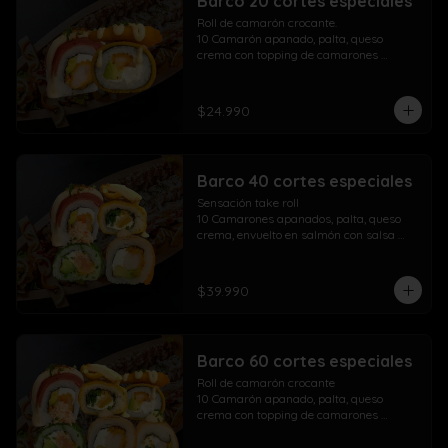
Barco 20 cortes especiales
Roll de camarón crocante.

10 Camarón apanado, palta, queso 
crema con topping de camarones 
crocantes salsa fuji salsa teriyaki y 
lluvia de ciboulette

$24.990
Take Acevichado Rolls

10 Camarón, queso crema, palta, 
envuelto en salmón y ceviche
Barco 40 cortes especiales
Sensación take roll

10 Camarones apanados, palta, queso 
crema, envuelto en salmón con salsa 
acevichada y spicy con lluvia de 
ciboulette

Salmón kani especial

$39.990
10 Salmón apanado, palta, queso crema, 
env. en ciboulette con topping de pasta 
dinamita, masago, salsa spicy y lluvia de 
sésamo

Barco 60 cortes especiales
Maki acevichado roll

10 Camarón apanado, queso crema, 
Roll de camarón crocante

palta, envueltos en atún con topping de 
10 Camarón apanado, palta, queso 
salsa acevichada ciboulette y merkén

crema con topping de camarones 
Pollo crispy roll

crocantes salsa fuji salsa teriyaki y 
10 Pollo apanado, queso crema, cebollín 
lluvia de ciboulette
