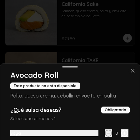
California Sake
Salmón, queso crema, palta y envuelto 
en sésamo o ciboulette
$7.990
California TAKE
Salmón, queso crema, y cebollín, envuelto 
en sésamo o ciboulette
Avocado Roll
Este producto no esta disponible
$7.690
Palta, queso crema, cebollín envuelto en palta
¿Qué salsa deseas?
Obligatorio
California ebi
Seleccione al menos 1
Camarón furai, salmón y palta, envuelto 
en sésamo o ciboulette
Soya
0