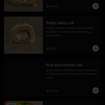
$10.490
Pulpo spicy roll
Pulpo, camarón, queso crema, cebollín 
envuelto en panko con salsa spicy y 
acevichada
$9.990
Roll acevichado tak
Queso palta, camarón crocante, envuelto 
en salmón con un exquisito ceviche de la 
casa.
$12.990