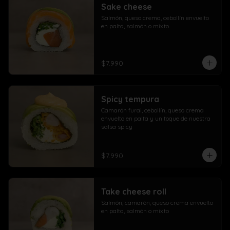
Sake cheese
Salmón, queso crema, cebollín envuelto 
en palta, salmón o mixto
$7.990
Spicy tempura
Camarón furai, cebollín, queso crema 
envuelto en palta y un toque de nuestra 
salsa spicy
$7.990
Take cheese roll
Salmón, camarón, queso crema envuelto 
en palta, salmón o mixto