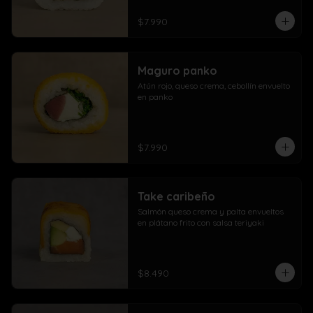
$7.990
Maguro panko
Atún rojo, queso crema, cebollín envuelto 
en panko
$7.990
Take caribeño
Salmón queso crema y palta envueltos 
en plátano frito con salsa teriyaki
$8.490