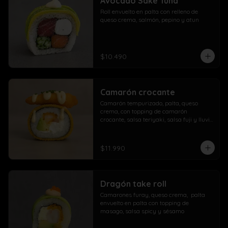
Avocado Sake Tuna
morrón

Roll envuelto en palta con relleno de 
Extra con dedos mozzarella, arrolladito 
queso crema, salmón, pepino y atun
primavera y papas con salchicha
$10.490
Camarón crocante
Camarón tempurizado, palta, queso 
crema, con topping de camarón 
crocante, salsa teriyaki, salsa fuji y lluvia 
de ciboulette
$11.990
Dragón take roll
Camarones furay, queso crema,  palta  
envuelto en palta con topping de 
masago, salsa spicy y sésamo