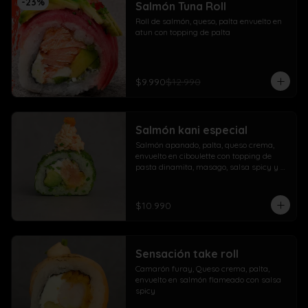
-
23
%
Salmón Tuna Roll
Roll de salmón, queso, palta envuelto en 
atun con topping de palta
$9.990
$12.990
Salmón kani especial
Salmón apanado, palta, queso crema, 
envuelto en ciboulette con topping de 
pasta dinamita, masago, salsa spicy y 
lluvia de sésamo
$10.990
Sensación take roll
Camarón furay, Queso crema, palta, 
envuelto en salmón flameado con salsa 
spicy